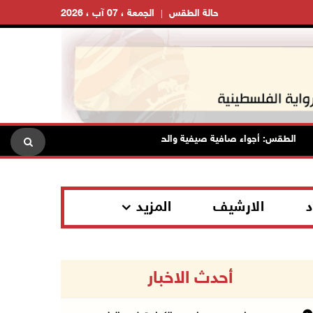
حالة الطقس
الجمعة ، 07 آب ، 2026
الطقس: أجواء صافية صيفية والحرارة حول معدلها العام
محافظة 
د
الارشيف
المزيد
أحدث الاخبار