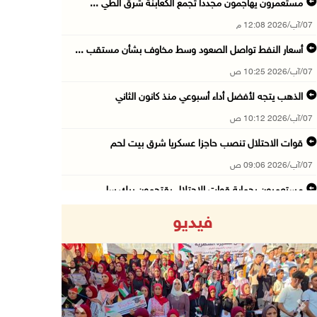
مستعمرون يهاجمون مجددا تجمع الكعابنة شرق الطي ...
07/آب/2026 12:08 م
أسعار النفط تواصل الصعود وسط مخاوف بشأن مستقب ...
07/آب/2026 10:25 ص
الذهب يتجه لأفضل أداء أسبوعي منذ كانون الثاني
07/آب/2026 10:12 ص
قوات الاحتلال تنصب حاجزا عسكريا شرق بيت لحم
07/آب/2026 09:06 ص
مستعمرون بحماية قوات الاحتلال يقتحمون برك سلي ...
07/آب/2026 08:39 ص
فيديو
الاحتلال يقتحم بلدة طمون جنوب طوباس
07/آب/2026 08:24 ص
محافظة القدس: انسحاب قوات الاحتلال من مخيم قل ...
07/آب/2026 08:23 ص
Previous
Next