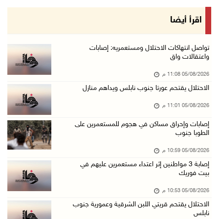
05/آب/2026 08:13 م
الرئيس يقلد عائلة القائد الوطني الراحل أحمد ع ...
اقرأ أيضا
05/آب/2026 08:05 م
باسم الرئيس: وزير الداخلية يمنح العميد جيسون ...
تواصل انتهاكات الاحتلال ومستعمريه: إصابات
واعتقالات واق
05/آب/2026 07:50 م
05/08/2026 11:08 م
الاحتلال يقتحم كفر مالك ودير جرير ومستعمرون ي ...
الاحتلال يقتحم عورتا جنوب نابلس ويداهم منازل
05/آب/2026 07:17 م
05/08/2026 11:01 م
"التربية" تخرج الفوج الأول من مدربي المعلمين ...
05/آب/2026 06:44 م
إصابات وإحراق مساكن في هجوم للمستعمرين على
الطوبا جنوب
عبد السلام السيد يفوز بترشيح الديمقراطيين لمج ...
05/08/2026 10:59 م
05/آب/2026 06:43 م
إصابة 3 مواطنين إثر اعتداء مستعمرين عليهم في
الهلال الأحمر: 8 إصابات إثر اعتداء الاحتلال ...
بيت فوريك
05/آب/2026 06:13 م
05/08/2026 10:53 م
مخطط استعماري جديد في "جيلو" يهدد بعزل القدس ...
الاحتلال يقتحم قريتي اللبن الشرقية وعمورية جنوب
نابلس
05/آب/2026 06:10 م