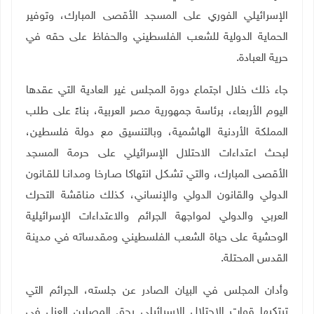
الإسرائيلي الفوري على المسجد الأقصى المبارك، وتوفير
الحماية الدولية للشعب الفلسطيني والحفاظ على حقه في
حرية العبادة.
جاء ذلك خلال اجتماع دورة المجلس غير العادية التي عقدها
اليوم الأربعاء، برئاسة جمهورية مصر العربية، بناءً على طلب
المملكة الأردنية الهاشمية، وبالتنسيق مع دولة فلسطين،
لبحث اعتداءات الاحتلال الإسرائيلي على حرمة المسجد
الأقصى المبارك، والتي تشـكل انتهاكا صـارخا ومدانـا للقـانون
الدولي والقانون الدولي والإنساني، كذلك مناقشة التحرك
العربي والدولي لمواجهة الجرائم والاعتداءات الإسرائيلية
الوحشية على حياة الشعب الفلسطيني ومقدساته في مدينة
القدس المحتلة.
وأدان المجلس في البيان الصادر عن جلسته، الجرائم التي
ترتكبها قوات الاحتلال الإسرائيلي بحق المصلين العزل في