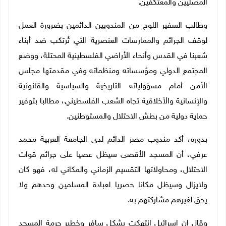
المصليين والمعتكفين.
وطالب السفير اللوح من المندوبين الدائمين بضرورة العمل
لوقف الجرائم والممارسات العنصرية التي تُرتكب ضد أبناء
شعبنا في القدس وأنحاء الأراضي الفلسطينية المحتلة، ووضع
المجتمع الدولي ومؤسساته ومنظماته وفي مقدمتها مجلس
الأمن أمام مسؤولياته التاريخية والسياسية والقانونية
والإنسانية والأخلاقية تجاه الشعب الفلسطيني، مطالبا بتوفير
حماية دولية من بطش الاحتلال والمستوطنين.
بدوره، أكد مندوب مصر الدائم لدى الجامعة العربية محمد
عرفي، أن المسجد الأقصى سيظل عصيا على جرائم قوات
الاحتلال، ومحاولاتها التقسيم الزماني والمكاني له، فهو كان
ولايزال وسيظل مكانا حصريا لعبادة المسلمين وحدهم ولا
يحق لغيرهم مشاركتهم به
.
وقال إن إسرائيل انتهكت بشكل سافر وخطير حرمة المسجد