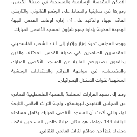
الأماكن المقدسة الإسلامية والمسيحية في مدينة القدس،
ودورها في حمايتها والحفاظ على الوضع القانوني والتاريخي
القائم فيها، والتأكيد على أن إدارة أوقاف القدس الجهة
الوحيدة المخولة بإدارة جميع شؤون المسجد الأقصى المبارك.
ووجه المجلس تحية إعزاز وإكبار إلى أبناء الشعب الفلسطيني
المقدسيين الصامدين في مدينة القدس المحتلة، والذين
يدافعون بصدورهم العارية عن المسجد الأقصى المبارك
والمقدسات، في مواجهة الجرائم والاعتداءات الوحشية
الممنهجة لقوات الاحتلال الإسرائيلي.
ودعا إلى تنفيذ القرارات المتعلقة بالقضية الفلسطينية الصادرة
عن المجلس التنفيذي لليونسكو، ولجنة التراث العالمي التابعة
لها، والتي أكدت أن المسجد الأقصى المبارك بكامل مساحته
البالغة 144 دونما، هو مكان عبادة خالص للمسلمين فقط،
وجزء لا يتجزأ من مواقع التراث العالمي الثقافي.