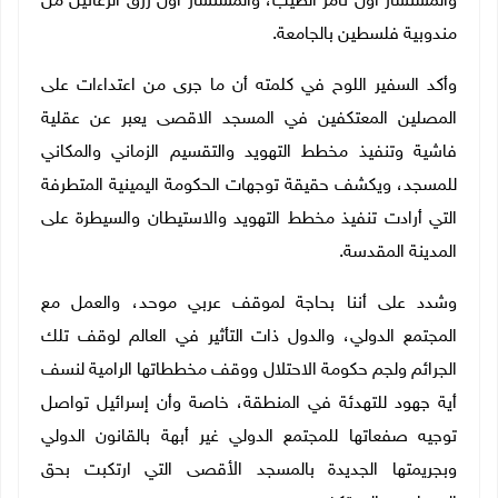
والمستشار أول تامر الطيب، والمستشار أول رزق الزعانين من
مندوبية فلسطين بالجامعة.
وأكد السفير اللوح في كلمته أن ما جرى من اعتداءات على
المصلين المعتكفين في المسجد الاقصى يعبر عن عقلية
فاشية وتنفيذ مخطط التهويد والتقسيم الزماني والمكاني
للمسجد، ويكشف حقيقة توجهات الحكومة اليمينية المتطرفة
التي أرادت تنفيذ مخطط التهويد والاستيطان والسيطرة على
المدينة المقدسة.
وشدد على أننا بحاجة لموقف عربي موحد، والعمل مع
المجتمع الدولي، والدول ذات التأثير في العالم لوقف تلك
الجرائم ولجم حكومة الاحتلال ووقف مخططاتها الرامية لنسف
أية جهود للتهدئة في المنطقة، خاصة وأن إسرائيل تواصل
توجيه صفعاتها للمجتمع الدولي غير أبهة بالقانون الدولي
وبجريمتها الجديدة بالمسجد الأقصى التي ارتكبت بحق