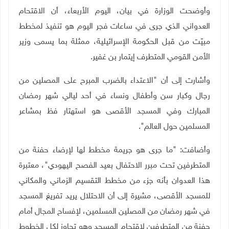
وأوضحت الوزارة في بيان، اليوم الأربعاء، أن الاقتحام
العدواني الذي جرى في ساعات فجر اليوم هو تنفيذ لمخطط
مبيّت من قبل الحكومة الإسرائيلية، ممثلة بما يسمى وزير
الأمن القومي المتطرف إيتمار بن غفير.
وأشارت إلى أن "الاعتداء بالضرب المبرح على المصلين من
رجال وكبار سن وأطفال ونساء في أحد ليالي شهر رمضان
المبارك وفي المسجد الأقصى هو استهتار فظ بمشاعر
المسلمين حول العالم".
وأضافت: "ما جرى هو جريمة مخطط لها لإرضاء حفنة من
المتطرفين تحت مبرر الاحتفال بعيد الفصح اليهودي"، معتبرة
هذا
العدوان بأنه جزء من مخطط التقسيم الزماني والمكاني
للمسجد الأقصى، مشيرة إلى أن الاحتلال يريد تفريغ المسجد
في شهر رمضان من المصلين المسلمين، لإفساح المجال أمام
حفنة من المتطرفين لاقتحام المسجد وهو تجاوز لكل الخطوط