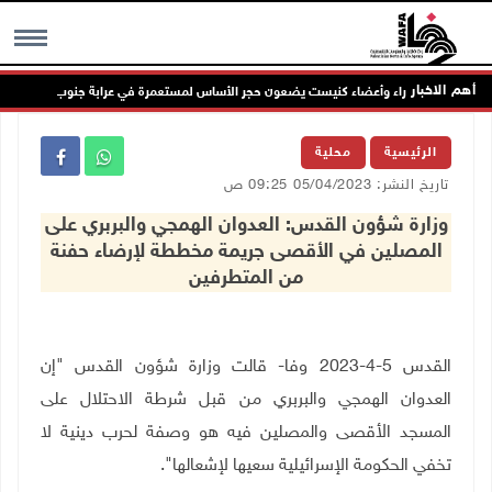
أهم الاخبار
وزراء وأعضاء كنيست يضعون حجر الأساس لمستعمرة في عرابة جنوب جنين
MENU
الرئيسية
محلية
تاريخ النشر: 05/04/2023 09:25 ص
وزارة شؤون القدس: العدوان الهمجي والبربري على
المصلين في الأقصى جريمة مخططة لإرضاء حفنة
من المتطرفين
القدس 5-4-2023 وفا- قالت وزارة شؤون القدس "إن
العدوان الهمجي والبربري من قبل شرطة الاحتلال على
المسجد الأقصى والمصلين فيه هو وصفة لحرب دينية لا
تخفي الحكومة الإسرائيلية سعيها لإشعالها".