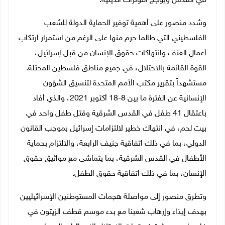
في القدس ويؤجج التوترات الدينية.
وشدد منصور على أهمية توفير الحماية الدولة للشعب
الفلسطيني التي طالما حرم منها على الرغم من استمرار ارتكاب
أعمال العنف وانتهاكات حقوق الإنسان من قبل إسرائيل،
القوة القائمة بالاحتلال، في جميع مناطق فلسطين المحتلة.
مستشهداً بتقرير مكتب الأمم المتحدة لتنسيق الشؤون
الإنسانية عن الفترة ما بين 8-18 أكتوبر 2021، والذي أفاد
باعتقال 41 طفل في القدس الشرقية وقتل طفل واحد في
بيت لحم، في انتهاك خطير لالتزامات إسرائيل بموجب القانون
الدولي، بما في ذلك اتفاقية جنيف الرابعة، والالتزام بحماية
الأطفال في القدس الشرقية، بما يتماشى مع مواثيق حقوق
الإنسان، بما في ذلك اتفاقية حقوق الطفل.
وتطرق منصور إلى مواصلة هجمات المستوطنين الإسرائيليين
بهدف إيذاء وإرهاب شعبنا مع بدء موسم قطف الزيتون في