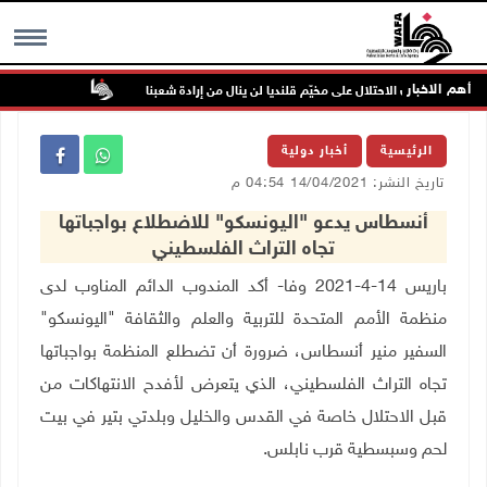
أهم الاخبار
فتح": عدوان الاحتلال على مخيّم قلنديا لن ينال من إرادة شعبنا
نحو 58 ألف إصابة بجدري الماء في قطاع غزة منذ بداية العام
MENU
الرئيسية
أخبار دولية
تاريخ النشر: 14/04/2021 04:54 م
أنسطاس يدعو "اليونسكو" للاضطلاع بواجباتها
تجاه التراث الفلسطيني
باريس 14-4-2021 وفا- أكد المندوب الدائم المناوب لدى
منظمة الأمم المتحدة للتربية والعلم والثقافة "اليونسكو"
السفير منير أنسطاس، ضرورة أن تضطلع المنظمة بواجباتها
تجاه التراث الفلسطيني، الذي يتعرض لأفدح الانتهاكات من
قبل الاحتلال خاصة في القدس والخليل وبلدتي بتير في بيت
لحم وسبسطية قرب نابلس.