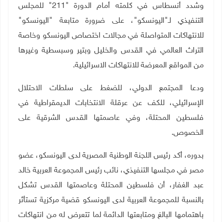
وشدد أنسطاس في كلمته أمام الدورة "211" للمجلس
التنفيذي لـ"اليونسكو"، على ضرورة متابعة "اليونسكو"
للانتهاكات المتواصلة في مجالات اختصاص اليونسكو وخاصة
التراث العالمي في القدس والخليل وبتير وسبسطية وغيرها
من المواقع المعرضة للانتهاكات الاسرائيلية
.
ودعا المجتمع الدولي، للضغط على سلطات الاحتلال
الإسرائيلي، للكف عن عرقلة الانتخابات الديمقراطية في
فلسطين المحتلة، وفي عاصمتها القدس الشرقية على
الخصوص
.
بدوره، أكد رئيس اللجنة الوطنية المصرية لدى اليونسكو، عضو
مصر في مجلسها التنفيذي، نائب رئيس المجموعة العربية خالد
عبد الغفار، أن فلسطين المحتلة وعاصمتها القدس تشكل
بالنسبة للمجموعة العربية لدى اليونسكو قضية مركزية تستأثر
باهتمامها البالغ ومتابعتها الدائمة لما تتعرض له من انتهاكات