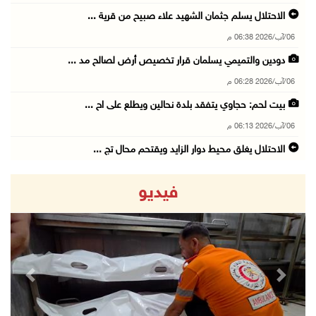
الاحتلال يسلم جثمان الشهيد علاء صبيح من قرية ...
06/آب/2026 06:38 م
دودين والتميمي يسلمان قرار تخصيص أرض لصالح مد ...
06/آب/2026 06:28 م
بيت لحم: حجاوي يتفقد بلدة نحالين ويطلع على اح ...
06/آب/2026 06:13 م
الاحتلال يغلق محيط دوار الزايد ويقتحم محال تج ...
06/آب/2026 05:29 م
فيديو
الاحتلال يقتحم مدينة طوباس وبلدة عقابا
06/آب/2026 05:23 م
"النقل والمواصلات" تطلق حملة لترخيص الجرارات ...
06/آب/2026 05:18 م
revious
Next
نحو 58 ألف إصابة بجدري الماء في قطاع غزة منذ ...
06/آب/2026 04:33 م