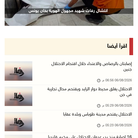
16 إصابة منذ بدء عدوان الاحتلال على مخيم قلند ...
انتشال رفات شهيد مجهول الهوية بخان يونس
06/آب/2026 04:26 م
إرهاب المستوطنين يضرب في خربة الطوبا
06/آب/2026 03:06 م
الخليلي تبحث مع النائب العام تعزيز الشراكة في ...
اقرأ أيضا
06/آب/2026 02:41 م
وزير العدل يبحث مع السفير التركي تعزيز التعاو ...
إصابتان بالرصاص والاعتداء خلال اقتحام الاحتلال
جنين
06/آب/2026 02:37 م
06/08/2026 06:56 م
سلطة النقد: ارتفاع نسبة الشمول المالي في فلسط ...
الاحتلال يغلق محيط دوار الزايد ويقتحم محال تجارية
06/آب/2026 02:31 م
في جن
"فتح": عدوان الاحتلال على مخيّم قلنديا لن ينا ...
06/08/2026 05:29 م
06/آب/2026 02:28 م
الاحتلال يقتحم مدينة طوباس وبلدة عقابا
وزراء خارجية 8 دول عربية وإسلامية يدينون الان ...
06/08/2026 05:23 م
06/آب/2026 02:17 م
16 إصابة منذ بدء عدوان الاحتلال على مخيم قلنديا