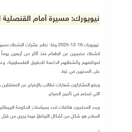
نيويورك: مسيرة أمام القنصلية ال
نيويورك 16-12-2025 وفا- نظم عشرات ال
لنشطاء مضربين عن الطعام منذ أكثر من أربعين يوماً د
لمواقفهم وأنشطتهم الداعمة للحقوق الفلسطينية، وعلى
على المدنيين في غزة.
ورفع المشاركون شعارات تطالب بالإفراج عن المعتقلين ف
التي تستمر في تأجيج الصراع
.
وردد المحتجون هتافات تندد بسياسات الحكومة البريطانية،
السلاح هو شكل من أشكال التواطؤ فيما يجري من قتل وم
ــــ