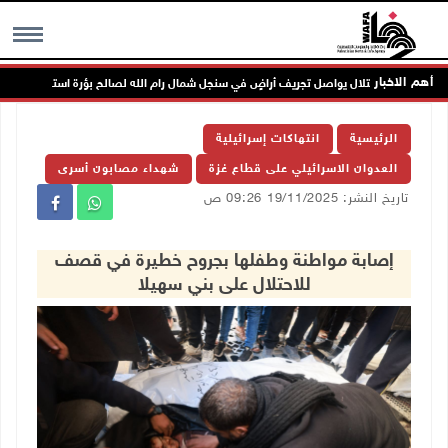
أهم الاخبار
الاحتلال يواصل تجريف أراضٍ في سنجل شمال رام الله لصالح بؤرة استعمارية
MENU
الرئيسية
انتهاكات إسرائيلية
العدوان الاسرائيلي على قطاع غزة
شهداء مصابون أسرى
تاريخ النشر: 19/11/2025 09:26 ص
إصابة مواطنة وطفلها بجروح خطيرة في قصف
للاحتلال على بني سهيلا