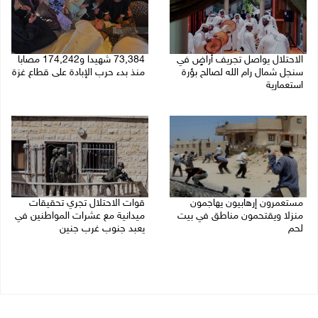
الاحتلال يواصل تجريف أراضٍ في
73,384 شهيدا و174,242 مصابا
سنجل شمال رام الله لصالح بؤرة
منذ بدء حرب الإبادة على قطاع غزة
استعمارية
08/08/2026 10:50 ص
08/08/2026 11:35 ص
مستعمرون إرهابيون يهاجمون
قوات الاحتلال تجري تحقيقات
منزلا ويقتحمون مناطق في بيت
ميدانية مع عشرات المواطنين في
لحم
يعبد جنوب غرب جنين
08/08/2026 10:22 ص
08/08/2026 10:18 ص