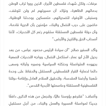
عرفات، ولكل شهداء فلسطين الأبرار، الذين رووا تراب الوطن
بدمائهم الطاهرة، ونؤكد أن مسيرتهم لم ولن تتوقف،
وسنبقى الأوفياء لتضحياتهم، متمسكين بوحدتنا الوطنية،
ماضين على درب النضال والبناء، مؤمنين بأن الحرية قادمة،
وأن دولة فلسطين المستقلة ستقوم رغم كل التحديات، لأننا
أصحاب الحق والتاريخ والأرض
".
وأكد السفير صالح "أن سيادة الرئيس محمود عباس، من بعد
رحيل الأخ أبو عمار، استكمل النضال، وواجه التحديات الصعبة
بجهوده المتواصلة وحنكته السياسية وصبره وثباته وسعى
دائما لحماية القرار الفلسطيني المستقل والحفاظ على وحدة
شعبنا وأرضنا المقدسة، ولتحقيق السلام العادل وإقامة دولتنا
الفلسطينية المستقلة وعاصمتها الأبدية القدس
".
وأضاف: "فلنرفع رؤوسنا عاليًا، ولنجعل من هذه الذكرى دافعًا
جديدًا لمواصلة المسيرة والعمل والبناء، من أجل مستقبلٍ