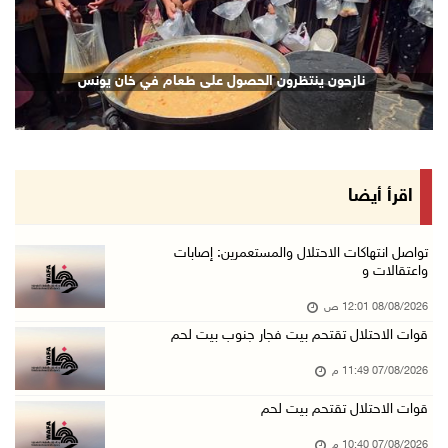
07/آب/2026 08:48 م
نادي الأسير: تجديد أمرَ منع زيارات الأسرى إجر ...
نازحون ينتظرون الحصول على طعام في خان يونس
07/آب/2026 08:24 م
مستعمرون يهاجمون قرية أبو نجيم ويصيبون مواطني ...
07/آب/2026 08:08 م
مستعمرون يهاجمون مساكن المواطنين في خربة الحم ...
اقرأ أيضا
07/آب/2026 07:09 م
بعد تجديد منع زيارات المعتقلين: أبو الحمص يدع ...
تواصل انتهاكات الاحتلال والمستعمرين: إصابات
واعتقالات و
07/آب/2026 06:26 م
08/08/2026 12:01 ص
الرئاسة ترحب بإطلاق السعودية التحالف البحري ا ...
قوات الاحتلال تقتحم بيت فجار جنوب بيت لحم
07/آب/2026 06:17 م
07/08/2026 11:49 م
(محدث) نابلس: إصابة مواطن واعتقاله إثر هجوم ل ...
07/آب/2026 06:04 م
قوات الاحتلال تقتحم بيت لحم
الرئاسة ترحب باتفاقية مكة للدفاع المشترك بين ...
07/08/2026 10:40 م