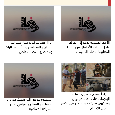
الأمم المتحدة تدعو إلى تحرك
زلزال يضرب كولومبيا: عشرات
عاجل لحماية الأطفال من مخاطر
القتلى والمصابين وتوقّف مطارات
المعلومات على الانترنت
ومحاصرون تحت أنقاض
10/08/2026 10:18 م
10/08/2026 06:04 م
خبراء أمميون يدينون تصاعد
الهجمات على الفلسطينيين
السفيرة عوض الله تبحث مع وزير
ويحذرون من تدهور خطير في وضع
الصناعة والمعادن العراقي تعزيز
حقوق الإنسان
الشراكة الصناعية