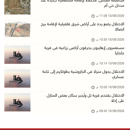
محافظة القدس: مخطط لإقامة مستعمرة جديدة عند
مدخل حي أم
10/آب/2026 08:06 م
10/08/2026 11:08 م
مستعمرون إرهابيون يواصلون حصار منزل في بلدة ق ...
الاحتلال يضع يده على أراض شرق قلقيلية لإقامة برج
10/آب/2026 07:45 م
اتصالا
وزير الداخلية يتفقد محافظة الخليل ويؤكد تعزيز ...
10/08/2026 10:33 م
10/آب/2026 07:44 م
مستعمرون إرهابيون يحرقون أراضي زراعية في قرية
جلجليا
مرضى يعودون لغزة بعد رحلة علاج بالضفة
10/آب/2026 07:22 م
10/08/2026 10:14 م
الاحتلال يحول منزلا في الجاروشية بطولكرم إلى ثكنة
مستعمرون إرهابيون يجرفون أراضي في سالم شرق نا ...
عسكري
10/آب/2026 07:13 م
10/08/2026 10:03 م
قصة أطفال جديدة بالدنمركية لخالد جمعة
الاحتلال يقتحم قرية تل ويُجبر سكان بعض المنازل
10/آب/2026 07:09 م
على إخلا
حمزة يبصر النور بعد استشهاد والدته
10/08/2026 09:45 م
10/آب/2026 06:48 م
مستعمرون إرهابيون يعتدون على مواطنين وممتلكات ...