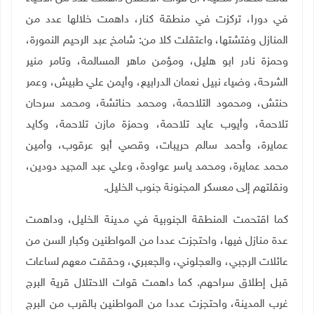
في دورا، تركزت في منطقة كنار، داهمت خلالها عدد من
المنازل وفتشتها، واعتقلت كلا من: شامخ عبد الرحيم النمورة،
وحمزة نادر ابو هليل، ومؤمن ماهر المسالمة، وتامر منير
الشرحة، وضياء نبيل نعمان الدرابيع، وأيمن علي طبيش، وعمر
حنتش، ومحمود التلاحمة، ومحمد حناتشة، ومحمد سرحان
تلاحمة، وأيوب عايد تلاحمة، وحمزة مازن تلاحمة، وكايد
عمايرة، وأحمد سالم حريبات، وقصي أبو عرقوب، وأمين
محمد عمايرة، ومحمد ياسر عواودة، وعلي عبد المجيد دودين،
ونقلتهم إلى معسكر المجنونة جنوب الخليل
.
كما اقتحمت المنطقة الجنوبية في مدينة الخليل، وداهمت
عدة منازل فيها، واحتجزت عددا من المواطنين وكبار السن من
عائلات الرجبي، والعجلوني، والجعبري، وحققت معهم لساعات
قبل إطلاق سراحهم
.
كما داهمت قوات الاحتلال قرية البرج
غرب المدينة، واحتجزت عددا من المواطنين بالقرب من البرج