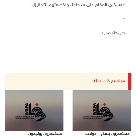
العسكري المقام على مدخلها، واخضعتهم للتحقيق.
-
ص.ط/ م.ب
مواضيع ذات صلة
مستعمرون ينفذون جولات
مستعمرون يهاجمون