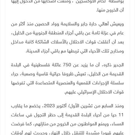
بواسطة "لحام الاوكسجين"، ومنعت أصحابها من الدخول إليها
أن الخروج منها
.
ويعيش أهالي حارة جابر والسلايمة وواد الحصين منذ أكثر من
عام في عزلة تامة عن باقي أجزاء المنطقة الجنوبية من الخليل،
بعد أن أغلقت قوات الاحتلال بالأسلاك الشائكة كافة مداخل
ومخارج تلك الأحياء التي تربطها مع باقي أجزاء المدينة
.
الجدير ذكره، أن ما يزيد عن 750 عائلة فلسطينية في البلدة
القديمة من الخليل، تعيش ظروفا حياتية قاسية وصعبة، جراء
سلسلة الإجراءات القمعية والعنصرية المتصاعدة التي تفرضها
قوات الاحتلال الإسرائيلي عليهم.
ومنذ السابع من تشرين الأول/ أكتوبر 2023، يخضع ما يقارب
11 حيا من أحياء البلدة القديمة إلى حظر التجول في ساعات
المساء، ويمنع المواطنون من الخروج من منازلهم، كما فرضت
عليهم قيودا مشددة للتنقل خلال النهار، وحددت لهم أوقات