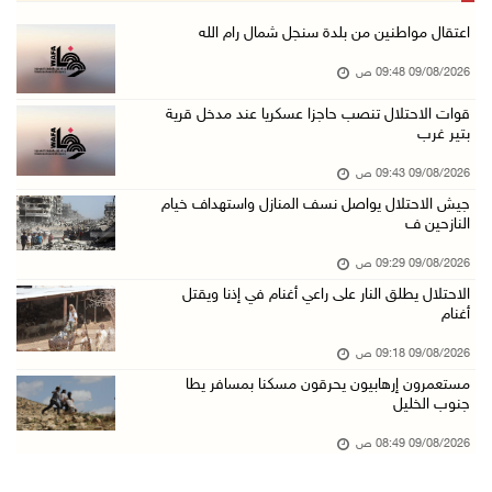
حملة في الولايات المتحدة تدعو الأطباء لمقاطعة ...
اعتقال مواطنين من بلدة سنجل شمال رام الله
09/آب/2026 08:27 ص
09/08/2026 09:48 ص
مصر: تهجير الفلسطينيين خط أحمر ومخطط مرفوض
قوات الاحتلال تنصب حاجزا عسكريا عند مدخل قرية
بتير غرب
09/آب/2026 08:11 ص
حالة الطقس: أجواء شديدة الحرارة تؤثر على البل ...
09/08/2026 09:43 ص
09/آب/2026 07:50 ص
جيش الاحتلال يواصل نسف المنازل واستهداف خيام
النازحين ف
تواصل انتهاكات الاحتلال والمستعمرين: إصابات و ...
09/08/2026 09:29 ص
08/آب/2026 11:56 م
الاحتلال يطلق النار على راعي أغنام في إذنا ويقتل
إصابات بالاختناق في مخيم الدهيشة والاحتلال يق ...
أغنام
08/آب/2026 11:05 م
09/08/2026 09:18 ص
قوات الاحتلال تقتحم مدينة البيرة
مستعمرون إرهابيون يحرقون مسكنا بمسافر يطا
جنوب الخليل
08/آب/2026 10:58 م
هيئة الجدار: الاحتلال يطرح عطاءً لبناء 627 وح ...
09/08/2026 08:49 ص
08/آب/2026 10:41 م