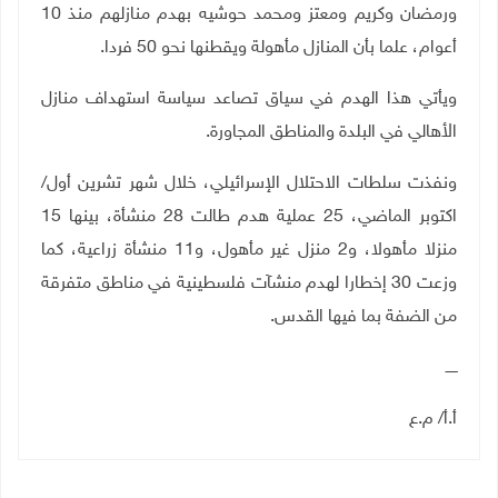
ورمضان وكريم ومعتز ومحمد حوشيه بهدم منازلهم منذ 10
أعوام، علما بأن المنازل مأهولة ويقطنها نحو 50 فردا.
ويأتي هذا الهدم في سياق تصاعد سياسة استهداف منازل
الأهالي في البلدة والمناطق المجاورة.
ونفذت سلطات الاحتلال الإسرائيلي، خلال شهر تشرين أول/
اكتوبر الماضي، 25 عملية هدم طالت 28 منشأة، بينها 15
منزلا مأهولا، و2 منزل غير مأهول، و11 منشأة زراعية، كما
وزعت 30 إخطارا لهدم منشآت فلسطينية في مناطق متفرقة
من الضفة بما فيها القدس.
ـــــ
أ.أ/ م.ع