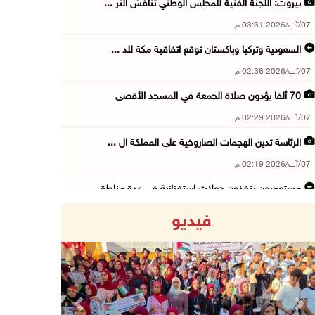
بيروت: اللجنة الفنية للمجلس الوطني تناقش التر ...
07/آب/2026 03:31 م
السعودية وتركيا وباكستان توقع اتفاقية مكة للد ...
07/آب/2026 02:38 م
70 ألفا يؤدون صلاة الجمعة في المسجد الأقصى
07/آب/2026 02:29 م
الرئاسة تدين الهجمات الصاروخية على المملكة ال ...
07/آب/2026 02:19 م
مستعمرون ينفذون جولات استفزازية في عدة مناطق ...
07/آب/2026 02:08 م
فيديو
أمين عام الجامعة العربية يحذر من نهج إسرائيل ...
07/آب/2026 01:41 م
مستعمرون يهاجمون صهريجا للمياه في خلايل اللوز ...
07/آب/2026 01:38 م
Previous
Next