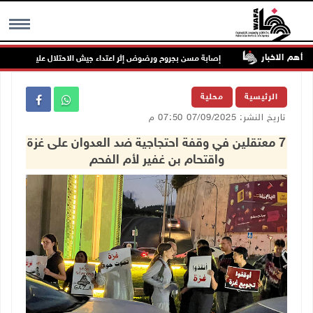
أهم الاخبار
خدمات
إصابة مسن بجروح ورضوض إثر اعتداء جيش الاحتلال عليه في ترمسعيا
MENU
الرئيسية
محلية
تاريخ النشر: 07/09/2025 07:50 م
7 معتقلين في وقفة احتجاجية ضد العدوان على غزة
واقتحام بن غفير لأم الفحم