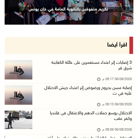
الرئيس المصري وملك البحرين يشددان على ضرورة ت ...
تكريم متفوقين بالثانوية العامة في خان يونس
06/آب/2026 07:57 م
الاحتلال يخطر بإزالة أشجار زيتون والاستيلاء ع ...
06/آب/2026 07:53 م
رابطة العالم الإسلامي تدين تواصل انتهاكات الا ...
اقرأ أيضا
06/آب/2026 07:36 م
اليونيسف: استشهاد 300 طفل منذ وقف إطلاق النار ...
‏3 إصابات إثر اعتداء مستعمرين على عائلة الكعابنة
شرق قر
06/آب/2026 07:34 م
06/08/2026 09:17 م
الاحتلال يدمّر بيت الزوجية قبل ساعات من الزفا ...
إصابة مسن بجروح ورضوض إثر اعتداء جيش الاحتلال
06/آب/2026 07:27 م
عليه في ت
إصابتان بالرصاص والاعتداء خلال اقتحام الاحتلا ...
06/08/2026 09:13 م
06/آب/2026 06:56 م
الاحتلال يوسع حملات الدهم والاعتقال في قلنديا
وكفر عقب
الاحتلال يسلم جثمان الشهيد علاء صبيح من قرية ...
06/آب/2026 06:38 م
06/08/2026 08:06 م