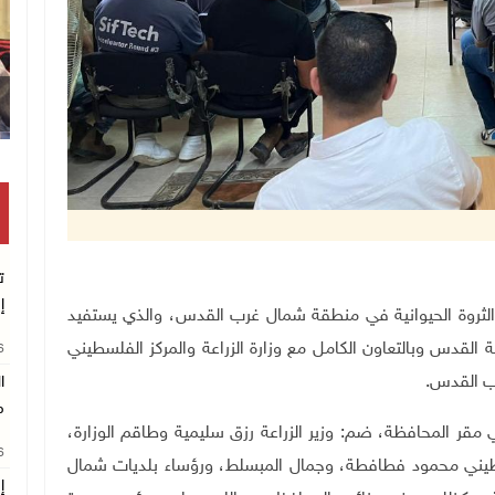
وقفة بغزة للمطالبة بتمكين الطلبة
ت
إ
بعاء، مشروع الثروة الحيوانية في منطقة شمال غرب القدس، والذي يستفيد
فظة القدس وبالتعاون الكامل مع وزارة الزراعة والمركز الفلسطيني
26
ب القدس.
ا
م
 مقر المحافظة، ضم: وزير الزراعة رزق سليمية وطاقم الوزارة،
26
طيني
محمود فطافطة، وجمال المبسلط، ورؤساء بلديات شمال
إ