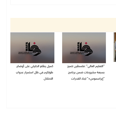
"التعليم العالي": فلسطين تتميز
كميل يطلع الخليلي على أوضاع
بسبعة مشروعات ضمن برنامج
طولكرم في ظل استمرار عدوان
"إيراسموس+" لبناء القدرات
الاحتلال
05/08/2026 04:47 م
05/08/2026 03:23 م