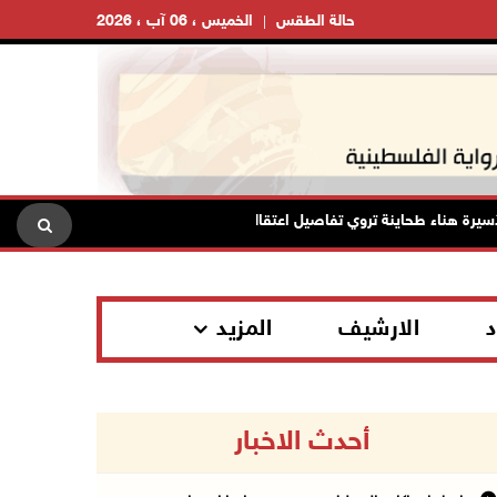
حالة الطقس
الخميس ، 06 آب ، 2026
هناء طحاينة تروي تفاصيل اعتقالها: حُرمت من وداع أطفالها وتعرضت للإهانة
د
الارشيف
المزيد
أحدث الاخبار