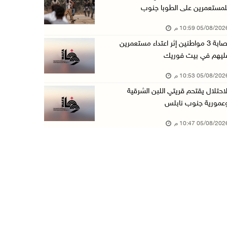
لمستعمرين على الطوبا جنوب
عبد السلام السيد يفوز بترشيح الديمقراطيين لمج ...
05/08/20 10:59 م
05/آب/2026 06:43 م
إصابة 3 مواطنين إثر اعتداء مستعمرين
الهلال الأحمر: 8 إصابات إثر اعتداء الاحتلال ...
ليهم في بيت فوريك
05/آب/2026 06:13 م
05/08/20 10:53 م
مخطط استعماري جديد في "جيلو" يهدد بعزل القدس ...
لاحتلال يقتحم قريتي اللبن الشرقية
05/آب/2026 06:10 م
عمورية جنوب نابلس
الاحتلال ينصب حاجزًا عسكريًا على مدخل بلدة دي ...
05/08/20 10:47 م
05/آب/2026 06:04 م
البيرة: الاحتلال يستولي على ثلاثة منازل في حي ...
05/آب/2026 05:59 م
سلطة النقد تستضيف برنامجا تدريبيا متخصصا في ا ...
05/آب/2026 05:10 م
حمدان يطّلع على الوضع الثقافي في طولكرم ويطلق ...