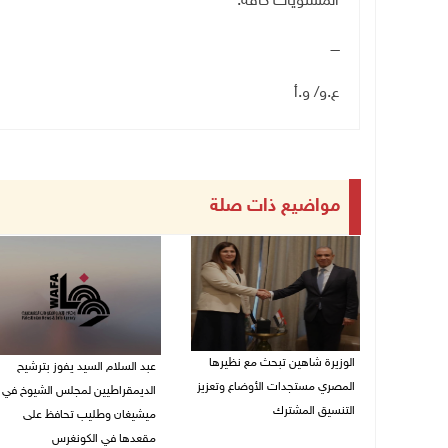
المستويات كافة.
ــــ
ع.و/ و.أ
مواضيع ذات صلة
الوزيرة شاهين تبحث مع نظيرها
عبد السلام السيد يفوز بترشيح
المصري مستجدات الأوضاع وتعزيز
الديمقراطيين لمجلس الشيوخ في
التنسيق المشترك
ميشيغان وطليب تحافظ على
مقعدها في الكونغرس
05/08/2026 10:43 م