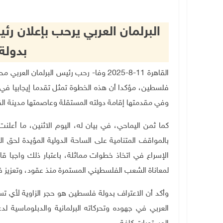
البرلمان العربي يرحب بإعلان رئي
بدولة
القاهرة 11-8-2025 وفا- رحب رئيس البرلمان 
فلسطين، مؤكدا أن هذه الخطوة تمثل تقدما إيجابيا في
وفي مقدمتها إقامة دولته المستقلة وعاصمتها مدينة ا
كما ثمن اليماحي، في بيان له، اليوم الاثنين، ما أعلنت
بالمواقف المتنامية على الساحة الدولية المؤيدة لحق 
الإسراع في اتخاذ خطوات مماثلة، باعتبار ذلك واجبا ق
لمعاناة الشعب الفلسطيني المستمرة منذ عقود، وتعزيز 
وأكد أن الاعتراف بدولة فلسطين هو حجر الزاوية لأي تس
العربي في جهوده وتحركاته البرلمانية والدبلوماسية