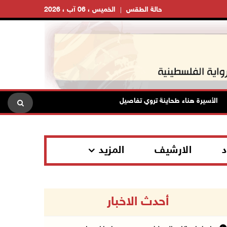
حالة الطقس
الخميس ، 06 آب ، 2026
لأسيرة هناء طحاينة تروي تفاصيل اعتقالها: حُرمت من وداع أطفالها وتعرضت للإ
د
الارشيف
المزيد
أحدث الاخبار