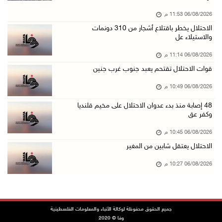
06/آب/2026 08:33 م
06/08/2026 11:53 م
الاحتلال يوسع حملات الدهم والاعتقال في قلنديا ...
الاحتلال يخطر باقتلاع أشجار من 310 دونمات
06/آب/2026 08:06 م
والاستيلاء عل
الرئيس المصري وملك البحرين يشددان على ضرورة ت ...
06/08/2026 11:14 م
06/آب/2026 07:57 م
قوات الاحتلال تقتحم يعبد جنوب غرب جنين
الاحتلال يخطر بإزالة أشجار زيتون والاستيلاء ع ...
06/08/2026 10:49 م
06/آب/2026 07:53 م
48 إصابة منذ بدء عدوان الاحتلال على مخيم قلنديا
رابطة العالم الإسلامي تدين تواصل انتهاكات الا ...
وكفر عق
06/آب/2026 07:36 م
06/08/2026 10:45 م
اليونيسف: استشهاد 300 طفل منذ وقف إطلاق النار ...
الاحتلال يعتقل شابين من المغير
06/آب/2026 07:34 م
06/08/2026 10:27 م
الاحتلال يدمّر بيت الزوجية قبل ساعات من الزفا ...
06/آب/2026 07:27 م
إصابتان بالرصاص والاعتداء خلال اقتحام الاحتلا ...
جميع الحقوق محفوظة لوكالة الأنباء والمعلومات الفلسطينية
وفا © 2020
06/آب/2026 06:56 م