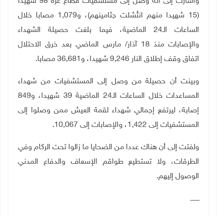
وأشارت إلى أنه وصل إلى مستشفيات قطاع غزة 98 شهيدا
(15 شهيدا منهم انتُشلت جثامينهم)، و1,079 مصابا خلال
الساعات الـ24 الماضية، فيما بلغت حصيلة الشهداء
والإصابات منذ 18 آذار/ مارس الماضي بعد خرق الاحتلال
اتفاق وقف إطلاق النار 9,246 شهيدا، و36,681 مصابا.
وبينت أن حصيلة من وصل إلى المستشفيات من شهداء
المساعدات خلال الساعات الـ24 الماضية 39 شهيدا، و849
إصابة، ليرتفع إجمالي شهداء لقمة العيش ممن وصلوا إلى
المستشفيات إلى 1,422، والإصابات إلى 10,067.
ولفتت إلى أن هناك عددا من الضحايا ما زالوا تحت الركام وفي
الطرقات، ولا تستطيع طواقم الإسعاف والدفاع المدني
الوصول إليهم.
ـــــــــ