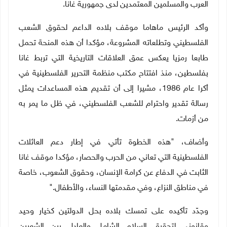
العرب والمسلمين المعتمدين لدى جمهورية غانا.
وأكد الرئيس ماهاما موقف بلاده الداعم لحقوق الشعب
الفلسطيني وتطلعاته المشروعة، مؤكدا أن هذه المنحة تحمل
طابعا رمزيا يعكس عمق العلاقات التاريخية التي تربط غانا
بفلسطين، منذ افتتاح مكتب منظمة التحرير الفلسطينية في
أكرا عام 1986، مشيرا إلى أن تقديم هذه المساعدات يمثل
رسالة تقدير واحترام للشعب الفلسطيني، في ظل ما يمر به
من أزمات
.
وأضاف، "هذه الخطوة تأتي في إطار دعم العائلات
الفلسطينية التي تعاني من الحرب والحصار، مؤكدا موقف غانا
الثابت في الدفاع عن كرامة الإنسان، وحقوق الشعوب، خاصة
في مناطق النزاع، وفي مقدمتها النساء، والأطفال
.
"
وجدّد تأكيده على تمسك بلاده بحل الدولتين كخيار وحيد
وقانوني لتحقيق السلام الشامل والعادل بين الشعبين