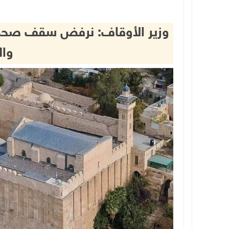
وزير الأوقاف: نرفض سقف صحن ال
وال