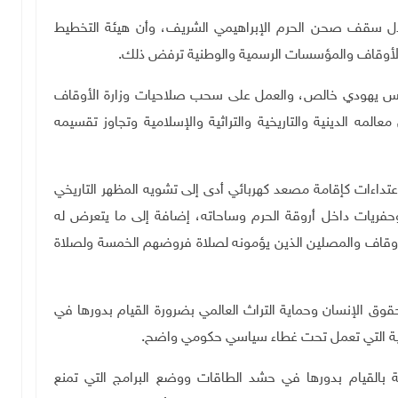
ف بنيّة الاحتلال سقف صحن الحرم الإبراهيمي الشريف، وأن هيئة التخطيط
 الأوقاف والمؤسسات الرسمية والوطنية ترفض ذلك
.
كنيس يهودي خالص، والعمل على سحب صلاحيات وزارة الأوقاف
ه الدينية والتاريخية والتراثية والإسلامية وتجاوز تقسيمه
اعتداءات كإقامة مصعد كهربائي أدى إلى تشويه المظهر التاريخي
وحفريات داخل أروقة الحرم وساحاته، إضافة إلى ما يتعرض له
لأوقاف والمصلين الذين يؤمونه لصلاة فروضهم الخمسة ولصلاة
وق الإنسان وحماية التراث العالمي بضرورة القيام بدورها في
مية التي تعمل تحت غطاء سياسي حكومي واضح
.
بالقيام بدورها في حشد الطاقات ووضع البرامج التي تمنع