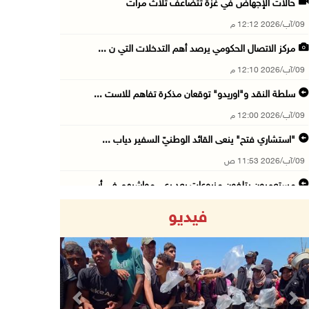
حالات الإجهاض في غزة تتضاعف ثلاث مرات
09/آب/2026 12:12 م
مركز الاتصال الحكومي يرصد أهم التدخلات التي ن ...
09/آب/2026 12:10 م
سلطة النقد و"اوريدو" توقعان مذكرة تفاهم للاست ...
09/آب/2026 12:00 م
"استشاري فتح" ينعى القائد الوطنيّ السفير دياب ...
09/آب/2026 11:53 ص
مستعمرون يتلفون مزروعات بعد رعي مواشيهم في أر ...
09/آب/2026 11:47 ص
فيديو
73,386 شهيدا و174,250 مصابا منذ بدء حرب الإبا ...
09/آب/2026 11:35 ص
"فتح" تنعي القائد الوطنيّ السفير دياب اللوح
09/آب/2026 11:28 ص
Previous
Next