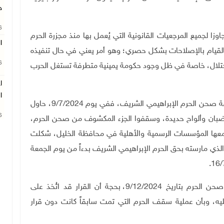
ج
26
ا لجميع المرجعيات القانونية التي يُعمل بها منذ مجزرة الحرم
ا
خولة بالقيام بالإصلاحات بشكل حصري؛ وهو أمر يعني في حال تنفيذه
26
احتلال، خاصة في ظل وجود حكومة يمينية متطرفة تستغل الحرب
ا
ا
وأضاف: الاحتلال طالب منذ مجزرة الخليل بسقف منطقة صحن الحرم الإبراهيمي الشريف، ففي يوم 9/7/2024، حاول
26
ضبان وألواح حديدة، وسقفوا الجزء المكشوف من صحن الحرم،
ومعها المؤسسات الرسمية والأهلية في محافظة الخليل، شكلت
الذي مارسته بحق الحرم الإبراهيمي الشريف بدءاً من يوم الجمعة
وتابع: أعاد الاحتلال الإسرائيلي طرح موضوع سقف صحن الحرم بتاريخ 9/12/2024، بحجة أن القرار قد اتُخذ على
يه، وبأن عملية سقف الحرم التي تمت سابقاً كانت دون قرار