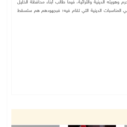
م وهويته الدينية والتراثية، فيما طالب أبناء محافظة الخليل
في المناسبات الدينية التي تقام فيه؛ فبجهودهم هم ستسقط