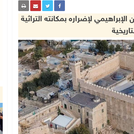
إبراهيمي لإضراره بمكانته التراثية
تاريخية