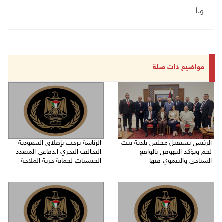
و.أ
مواضيع ذات صلة
الرئيس يستقبل مجلس بلدية بيت
الرئاسة ترحب بإطلاق السعودية
لحم ويؤكد النهوض بالواقع
التحالف البحري الدفاعي المتعدد
السياحي والتنموي فيها
الجنسيات لحماية حرية الملاحة
08/08/2026 02:11 م
07/08/2026 06:17 م