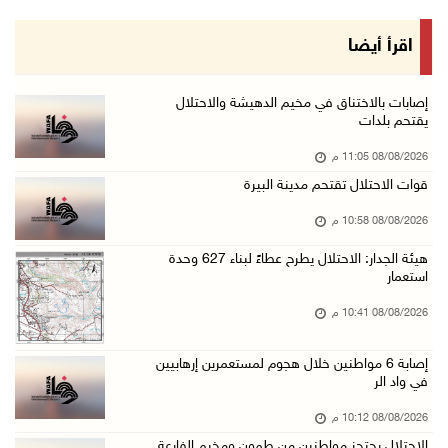
08/آب/2026 07:56 م
مستعمرون يهاجمون قرية أبو فلاح
اقرأ أيضا
08/آب/2026 07:07 م
مستعمرون يقتحمون بلدة بيت عور التحتا وقرية جل ...
إصابات بالاختناق في مخيم الدهيشة والاحتلال
يقتحم بلدات
08/آب/2026 06:39 م
08/08/2026 11:05 م
فلسطين تدين الهجوم على ناقلة إماراتية في مضيق ...
قوات الاحتلال تقتحم مدينة البيرة
08/آب/2026 06:25 م
08/08/2026 10:58 م
شعراء غزة يوثقون النزوح والفقد بقصائد من الخي ...
08/آب/2026 06:23 م
هيئة الجدار: الاحتلال يطرح عطاءً لبناء 627 وحدة
استعمار
الجامعة العربية الأمريكية تختتم فعاليات تخريج ...
08/08/2026 10:41 م
08/آب/2026 06:20 م
إصابات بالاختناق خلال اقتحام الاحتلال قرية ال ...
إصابة 6 مواطنين خلال هجوم لمستعمرين إرهابيين
في واد الر
08/آب/2026 05:52 م
الحايك: نقود جهودا وطنية لحماية المواقع الأثر ...
08/08/2026 10:12 م
الاحتلال يحتجز مواطنين من طمون ومخيم الفارعة
08/آب/2026 04:50 م