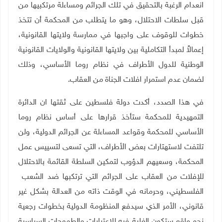
انعدام الرغبة بالتحقيق في تلك الجرائم ومساءلة مرتكبيها من
قبل سلطات الاحتلال، وهو ما يتطلب من المحكمة أن تتخذ
خطوات للوقوف على واجبها في ممارسة ولايتها القانونية،
إعمالاً لمبدأ التكاملية بين ولايتها القانونية والولايات القانونية
الوطنية للدول الأطراف في نظام روما الأساسي، وذلك
لضمان عدم استمرار افلات الجناة من العقاب.
في هذا الصدد، أكدت دولة فلسطين على ثقتها ان الدائرة
التمهيدية للمحكمة ستأخذ قرارها على أساس نظام روما
الأساسي للمحكمة وقواعد المساءلة عن الجرائم الدولية، ولن
تلتفت لاستهتارات بعض الأطراف، التي تسعى لتسييس عمل
المحكمة، وسعيهم الدؤوب لتمكين السلطة القائمة بالاحتلال
للإفلات من العقاب على الجرائم التي ترتكبها ضد الشعب
الفلسطيني، وحرمانه في الوقت ذاته من العدالة بشكل غير
قانوني، الأمر الذي سيدفع المنظومة الدولية بخطوات رجعية
نحو واقع ستكون الغلبة فيه للاعتبارات والطموحات السياسية