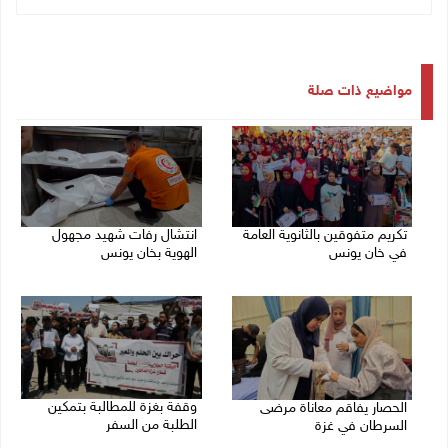
مواضيع ذات صلة
تكريم متفوقين بالثانوية العامة
انتشال رفات شهيد مجهول
في خان يونس
الهوية بخان يونس
06/08/2026 08:01 م
06/08/2026 05:16 م
وقفة بغزة للمطالبة بتمكين
الحصار يفاقم معاناة مرضى
الطلبة من السفر
السرطان في غزة