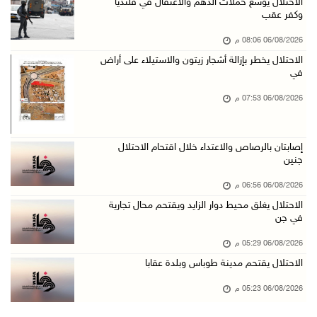
الاحتلال يقتحم مدينة طوباس وبلدة عقابا
الاحتلال يوسع حملات الدهم والاعتقال في قلنديا
وكفر عقب
06/آب/2026 05:23 م
06/08/2026 08:06 م
"النقل والمواصلات" تطلق حملة لترخيص الجرارات ...
الاحتلال يخطر بإزالة أشجار زيتون والاستيلاء على أراض
06/آب/2026 05:18 م
في
نحو 58 ألف إصابة بجدري الماء في قطاع غزة منذ ...
06/08/2026 07:53 م
06/آب/2026 04:33 م
16 إصابة منذ بدء عدوان الاحتلال على مخيم قلند ...
إصابتان بالرصاص والاعتداء خلال اقتحام الاحتلال
06/آب/2026 04:26 م
جنين
إرهاب المستوطنين يضرب في خربة الطوبا
06/08/2026 06:56 م
06/آب/2026 03:06 م
الاحتلال يغلق محيط دوار الزايد ويقتحم محال تجارية
في جن
الخليلي تبحث مع النائب العام تعزيز الشراكة في ...
06/08/2026 05:29 م
06/آب/2026 02:41 م
الاحتلال يقتحم مدينة طوباس وبلدة عقابا
وزير العدل يبحث مع السفير التركي تعزيز التعاو ...
06/08/2026 05:23 م
06/آب/2026 02:37 م
سلطة النقد: ارتفاع نسبة الشمول المالي في فلسط ...