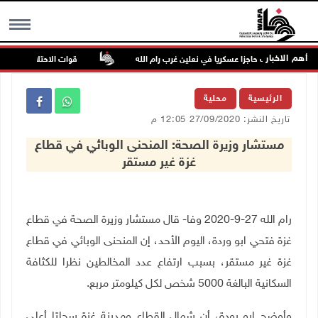
أهم الاخبار
لاحتلال ينصب حاجزا عسكريا في نعلين غرب رام الله
قوات الاحتلال تغلق مداخ
MENU
الرئيسية
محلية
تاريخ النشر: 27/09/2020 12:05 م
مستشار وزيرة الصحة: المنحنى الوبائي في قطاع
غزة غير مستقر
رام الله 27-9-2020 وفا- قال مستشار وزيرة الصحة في قطاع
غزة فتحي ابو وردة، اليوم الأحد، إن المنحنى الوبائي في قطاع
غزة غير مستقر، بسبب ارتفاع عدد المخالطين نظرا للكثافة
السكانية البالغة 5000 شخص لكل كيلومتر مربع
.
وأوضح ابو رودة، أن شمال القطاع ومدينة غزة سجلتا أعلى