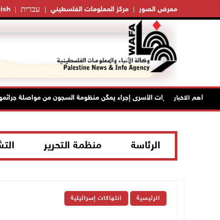
עברית
معرض الصور
مركز المعلومات الفلسطيني
ish
تجديد أمرَ منع زيارات الأسرى إجراء يمكّن منظومة السجون من مواصلة جرائمها
أهم الاخبار
الرئاسة
منظمة التحرير
الت
الرئيسية
انتهاكات إسرائيلية