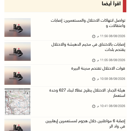
الاحتلال يقتحم كوبر شمال رام الله
اقرأ أيضا
08/آب/2026 08:27 م
إصابات بالاختناق خلال مواجهات مع الاحتلال في ...
تواصل انتهاكات الاحتلال والمستعمرين: إصابات
واعتقالات و
08/آب/2026 08:23 م
08/08/2026 11:56 م
الاحتلال ينصب حواجز طيارة في محيط مخيم طولكرم ...
إصابات بالاختناق في مخيم الدهيشة والاحتلال
08/آب/2026 07:56 م
يقتحم بلدات
مستعمرون يهاجمون قرية أبو فلاح
08/08/2026 11:05 م
08/آب/2026 07:07 م
قوات الاحتلال تقتحم مدينة البيرة
مستعمرون يقتحمون بلدة بيت عور التحتا وقرية جل ...
08/08/2026 10:58 م
08/آب/2026 06:39 م
هيئة الجدار: الاحتلال يطرح عطاءً لبناء 627 وحدة
فلسطين تدين الهجوم على ناقلة إماراتية في مضيق ...
استعمار
08/آب/2026 06:25 م
08/08/2026 10:41 م
شعراء غزة يوثقون النزوح والفقد بقصائد من الخي ...
إصابة 6 مواطنين خلال هجوم لمستعمرين إرهابيين
08/آب/2026 06:23 م
في واد الر
الجامعة العربية الأمريكية تختتم فعاليات تخريج ...