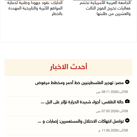
الجامعة العربية الأمريكية تختتم
الحايك: نقود جهودا وطنية لحماية
فعاليات تخريج الفوج الثالث
المواقع الأثرية والتاريخية المهددة
والعشرين من طلبتها
بالخطر
08/08/2026 06:20 م
08/08/2026 04:50 م
أحدث الاخبار
مصر: تهجير الفلسطينيين خط أحمر ومخطط مرفوض
09/آب/2026 08:11 ص
حالة الطقس: أجواء شديدة الحرارة تؤثر على البل ...
09/آب/2026 07:50 ص
تواصل انتهاكات الاحتلال والمستعمرين: إصابات و ...
08/آب/2026 11:56 م