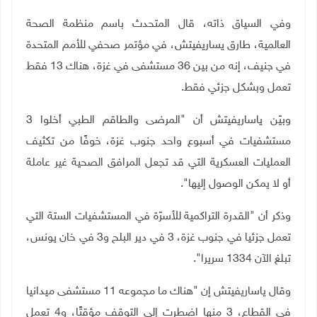
وفي السياق ذاته، قال المتحدث باسم منظمة الصحة
العالمية، طارق يساريفيتش، في مؤتمر صحفي للأمم المتحدة
في جنيف، إنه من بين 36 مستشفى في غزة، هناك 13 فقط
تعمل وبشكل جزئي فقط
.
وبيّن ياساريفيتش أن "المرضى والطاقم الطبي أخلوا 3
مستشفيات في أسبوع واحد جنوب غزة، خوفًا من تكثيف
العمليات العسكرية التي قد تجعل المرافق الصحية غير عاملة
أو لا يمكن الوصول إليها".
وذكر أن "القدرة التراكمية للأسرّة في المستشفيات الستة التي
تعمل جزئيا في جنوب غزة، 3 في دير البلح و3 في خان يونس،
تبلغ الآن 1334 سريرا".
وقال ياساريفيتش إن "هناك ما مجموعه 11 مستشفى ميدانيا
في القطاع، 3 منها اضطرت إلى التوقف مؤقتًا، و4 تعمل