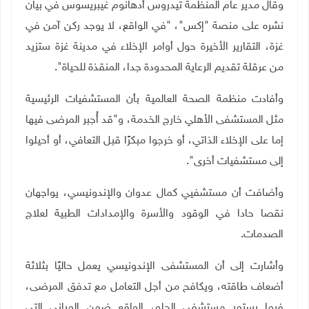
وقال مدير عام المنظمة تيدروس أدهانوم غيبريسوس في بيان
نشره على منصة "إكس"، "في الواقع، لا يوجد ركن آمن في
غزة، التقارير الأخيرة حول أوامر الإخلاء في مدينة غزة ستزيد
من عرقلة تقديم الرعاية المحدودة جدا، المنقذة للحياة".
وأفادت منظمة الصحة العالمية بأن المستشفيات الرئيسية
مثل المستشفى الأهلي خارج الخدمة، و"قد أُجبر المرضى فيها
إما على الإخلاء الذاتي، أو خرجوا مبكرًا قبل التعافي، أو أحيلوا
إلى مستشفيات أخرى".
وأضافت أن مستشفيي كمال عدوان والإندونيسي، يواجهان
نقصا حادا في الوقود والأسرة والإمدادات الطبية لعلاج
الصدمات
.
وأشارت إلى أن المستشفى الإندونيسي يعمل حاليًا بثلاثة
أضعاف طاقته، ويكافح من أجل التعامل مع تدفق المرضى،
فيما يستمر مستشفى الحلو، الواقع ضمن المباني التي