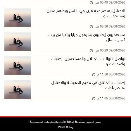
09/08/2026 08:49 ص
إصابة 6 مواطنين خلال هجوم لمستعمرين إرهابيين ...
الاحتلال يقتحم عدة قرى في نابلس ويداهم منازل
08/آب/2026 10:12 م
ويستجوب مو
الاحتلال يحتجز مواطنين من طمون ومخيم الفارعة
09/08/2026 08:36 ص
08/آب/2026 09:33 م
مستعمرون إرهابيون يسرقون جرارا زراعيا من بيت
أمرين شمال
الاحتلال يقتحم قرية المغير شمال شرق رام الله
08/آب/2026 09:32 م
09/08/2026 08:29 ص
تواصل انتهاكات الاحتلال والمستعمرين: إصابات
مستعمرون يهاجمون مسجدا في بلدة إذنا غرب الخلي ...
واعتقالات و
08/آب/2026 09:11 م
08/08/2026 11:56 م
الاحتلال يقتحم كوبر شمال رام الله
إصابات بالاختناق في مخيم الدهيشة والاحتلال
08/آب/2026 08:27 م
يقتحم بلدات
إصابات بالاختناق خلال مواجهات مع الاحتلال في ...
08/08/2026 11:05 م
08/آب/2026 08:23 م
الاحتلال ينصب حواجز طيارة في محيط مخيم طولكرم ...
جميع الحقوق محفوظة لوكالة الأنباء والمعلومات الفلسطينية
08/آب/2026 07:56 م
وفا © 2020