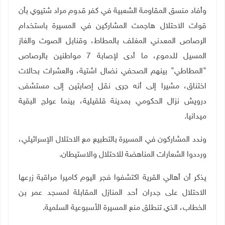
وأفاد منسق المقاومة الشعبية في كفر قدوم مراد شتيوي بأن
قوات الاحتلال هاجمت المشاركين في المسيرة باستخدام
الرصاص المعدني المغلف بالمطاط، وقنابل الصوت والغاز
المسيل للدموع، ما أدى لإصابة 7 مواطنين بالرصاص
"المطاطي" بينهم الصحفي نضال اشتية، والعشرات بحالات
اختناق، مشيرا إلى أنه جرى نقل إصابتين إلى مستشفى
درويش نزال الحكومي بمدينة قلقيلية، بينما عولج البقية
ميدانيا.
وندد المشاركون في المسيرة بالتطبيع مع الاحتلال الإسرائيلي،
ورددوا الشعارات المناهضة للاحتلال والاستيطان.
يذكر أن أهالي القرية اكتشفوا فجر اليوم كاميرا مراقبة زرعها
الاحتلال على جدران أحد المنازل المقابلة لمسجد عمر بن
الخطاب، الذي تنطلق منع المسيرة الأسبوعية السلمية.