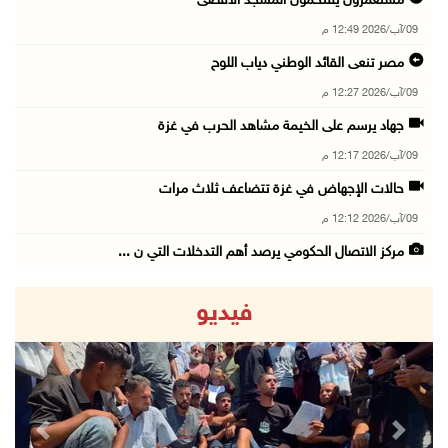
مستعمرون يقتحمون المسجد الأقصى
09/آب/2026 12:49 م
مصر تنعى القائد الوطني دياب اللوح
09/آب/2026 12:27 م
جهاد يرسم على الخيمة مشاهد الحرب في غزة
09/آب/2026 12:17 م
حالات الإجهاض في غزة تتضاعف ثلاث مرات
09/آب/2026 12:12 م
مركز الاتصال الحكومي يرصد أهم التدخلات التي ن ...
09/آب/2026 12:10 م
فيديو
سلطة النقد و"اوريدو" توقعان مذكرة تفاهم للاست ...
09/آب/2026 12:00 م
"استشاري فتح" ينعى القائد الوطنيّ السفير دياب ...
09/آب/2026 11:53 ص
revious
Next
مستعمرون يتلفون مزروعات بعد رعي مواشيهم في أر ...