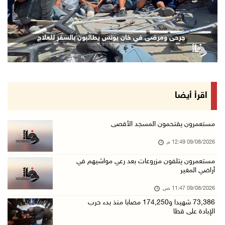
09/آب/2026 11:47 ص
73,386 شهيدا و174,250 مصابا منذ بدء حرب الإبا ...
جرحى ومرضى في خان يونس يطالبون بالسفر للعلاج
09/آب/2026 11:35 ص
"فتح" تنعي القائد الوطنيّ السفير دياب اللوح
09/آب/2026 11:28 ص
الرئيس ينعى سفير فلسطين لدى مصر القائد الوطني ...
اقرأ أيضا
09/آب/2026 10:43 ص
وفاة سفير فلسطين لدى مصر القائد الوطني دياب ا ...
مستعمرون يقتحمون المسجد الأقصى
09/آب/2026 10:42 ص
09/08/2026 12:49 م
الاحتلال يستولي على منزل في عرابة جنوب جنين و ...
مستعمرون يتلفون مزروعات بعد رعي مواشيهم في
أراضي المغير
09/آب/2026 10:32 ص
الاحتلال يقتحم مدينة نابلس
09/08/2026 11:47 ص
09/آب/2026 10:20 ص
73,386 شهيدا و174,250 مصابا منذ بدء حرب
الإبادة على قطا
"التعليم العالي" تختتم تدريبا حول إعداد المبا ...