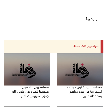
ـــ
ع.ب/ و.أ
مواضيع ذات صلة
مستعمرون ينفذون جولات
مستعمرون يهاجمون
استفزازية في عدة مناطق
صهريجا للمياه في خلايل اللوز
بمحافظة جنين
جنوب شرق بيت لحم
07/08/2026 02:08 م
07/08/2026 01:38 م