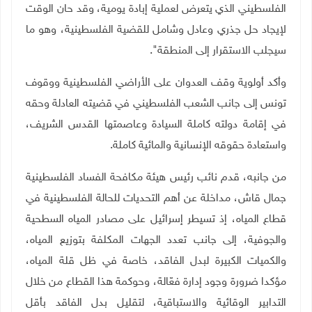
الفلسطيني الذي يتعرض لعملية إبادة يومية، وقد حان الوقت
لإيجاد حل جذري وعادل وشامل للقضية الفلسطينية، وهو ما
سيجلب الاستقرار إلى المنطقة".
وأكد أولوية وقف العدوان على الأراضي الفلسطينية ووقوف
تونس إلى جانب الشعب الفلسطيني في قضيته العادلة وحقه
في إقامة دولته كاملة السيادة وعاصمتها القدس الشريف،
واستعادة حقوقه الإنسانية والمائية كاملة
.
من جانبه، قدم نائب رئيس هيئة مكافحة الفساد الفلسطينية
جمال قاش، مداخلة عن أهم التحديات للحالة الفلسطينية في
قطاع المياه، إذ تسيطر إسرائيل على مصادر المياه السطحية
والجوفية، إلى جانب تعدد الجهات المكلفة بتوزيع المياه،
والكميات الكبيرة لبدل الفاقد، خاصة في ظل قلة المياه،
مؤكدا ضرورة وجود إدارة فعّالة، وحوكمة هذا القطاع من خلال
التدابير الوقائية والاستباقية، لتقليل بدل الفاقد بأقل