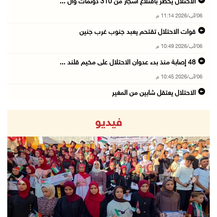
الاحتلال يخطر باقتلاع أشجار من 310 دونمات وال ...
06/آب/2026 11:14 م
قوات الاحتلال تقتحم يعبد جنوب غرب جنين
06/آب/2026 10:49 م
48 إصابة منذ بدء عدوان الاحتلال على مخيم قلند ...
06/آب/2026 10:45 م
الاحتلال يعتقل شابين من المغير
06/آب/2026 10:27 م
فيديو
وزير الداخلية يبحث مع مكافحة المخدرات الدولي ...
06/آب/2026 10:01 م
رئيس بلدية الخليل يطلع وفدا أميركيا على تطورا ...
06/آب/2026 09:59 م
revious
Next
06/آب/2026 09:17 م
إصابة مسن بجروح ورضوض إثر اعتداء جيش الاحتلال ...