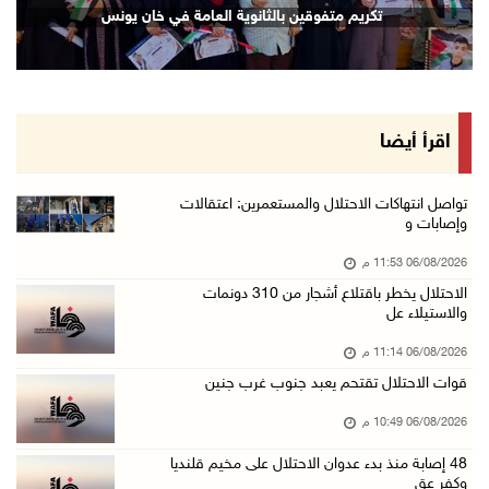
تكريم متفوقين بالثانوية العامة في خان يونس
06/آب/2026 09:13 م
ورشة توصي بخطة عاجلة لاستعادة التعليم الوجاهي ...
06/آب/2026 09:08 م
الرئيس يستقبل مجلس بلدية رام الله ويشدد على د ...
اقرأ أيضا
06/آب/2026 08:36 م
جماهير شعبنا تشيع جثمان الشهيد علاء صبيح في ت ...
تواصل انتهاكات الاحتلال والمستعمرين: اعتقالات
وإصابات و
06/آب/2026 08:33 م
06/08/2026 11:53 م
الاحتلال يوسع حملات الدهم والاعتقال في قلنديا ...
الاحتلال يخطر باقتلاع أشجار من 310 دونمات
06/آب/2026 08:06 م
والاستيلاء عل
الرئيس المصري وملك البحرين يشددان على ضرورة ت ...
06/08/2026 11:14 م
06/آب/2026 07:57 م
قوات الاحتلال تقتحم يعبد جنوب غرب جنين
الاحتلال يخطر بإزالة أشجار زيتون والاستيلاء ع ...
06/08/2026 10:49 م
06/آب/2026 07:53 م
48 إصابة منذ بدء عدوان الاحتلال على مخيم قلنديا
رابطة العالم الإسلامي تدين تواصل انتهاكات الا ...
وكفر عق