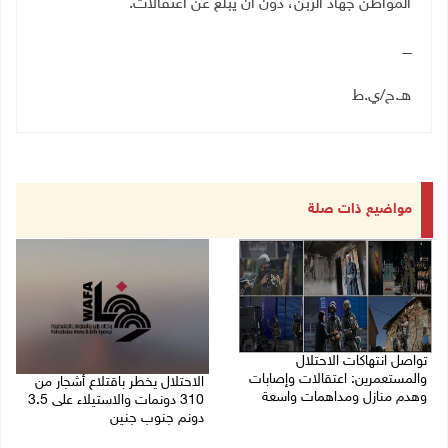
المواطن جهاد الزبن، دون أن يبلغ عن اعتقالات
.
ــــ
هـ.ح/ي.ط
مواضيع ذات صلة
تواصل انتهاكات الاحتلال
والمستعمرين: اعتقالات وإصابات
الاحتلال يخطر باقتلاع أشجار من
وهدم منازل ومداهمات واسعة
310 دونمات والاستيلاء على 3.5
دونم جنوب جنين
06/08/2026 11:53 م