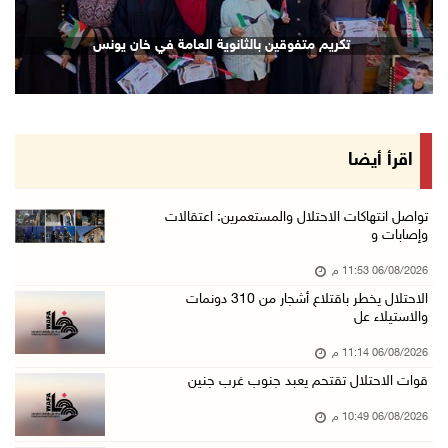
إصابة مسن بجروح ورضوض إثر اعتداء جيش الاحتلال ...
تكريم متفوقين بالثانوية العامة في خان يونس
06/آب/2026 09:13 م
ورشة توصي بخطة عاجلة لاستعادة التعليم الوجاهي ...
06/آب/2026 09:08 م
الرئيس يستقبل مجلس بلدية رام الله ويشدد على د ...
اقرأ أيضا
06/آب/2026 08:36 م
جماهير شعبنا تشيع جثمان الشهيد علاء صبيح في ت ...
تواصل انتهاكات الاحتلال والمستعمرين: اعتقالات
وإصابات و
06/آب/2026 08:33 م
06/08/2026 11:53 م
الاحتلال يوسع حملات الدهم والاعتقال في قلنديا ...
الاحتلال يخطر باقتلاع أشجار من 310 دونمات
06/آب/2026 08:06 م
والاستيلاء عل
الرئيس المصري وملك البحرين يشددان على ضرورة ت ...
06/08/2026 11:14 م
06/آب/2026 07:57 م
قوات الاحتلال تقتحم يعبد جنوب غرب جنين
الاحتلال يخطر بإزالة أشجار زيتون والاستيلاء ع ...
06/08/2026 10:49 م
06/آب/2026 07:53 م