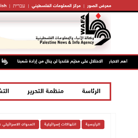
עברית
معرض الصور
مركز المعلومات الفلسطيني
ish
"فتح": عدوان الاحتلال على مخيّم قلنديا لن ينال من إرادة شعبنا
نحو 58 أ
أهم الاخبار
الرئاسة
منظمة التحرير
الت
الرئيسية
انتهاكات إسرائيلية
العدوان الاسرائيلي 