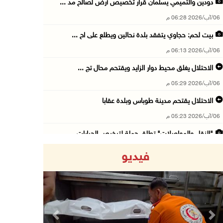
دودين والتميمي يسلمان قرار تخصيص أرض لصالح مد ...
06/آب/2026 06:28 م
بيت لحم: حجاوي يتفقد بلدة نحالين ويطلع على اح ...
06/آب/2026 06:13 م
الاحتلال يغلق محيط دوار الزايد ويقتحم محال تج ...
06/آب/2026 05:29 م
الاحتلال يقتحم مدينة طوباس وبلدة عقابا
06/آب/2026 05:23 م
"النقل والمواصلات" تطلق حملة لترخيص الجرارات ...
06/آب/2026 05:18 م
فيديو
نحو 58 ألف إصابة بجدري الماء في قطاع غزة منذ ...
06/آب/2026 04:33 م
16 إصابة منذ بدء عدوان الاحتلال على مخيم قلند ...
06/آب/2026 04:26 م
Previous
Next