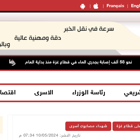
Français
Engl
لف إصابة بجدري الماء في قطاع غزة منذ بداية العام
الطقس
شريعي
رئاسة الوزراء
الاسرى
اقتصا
على قطاع غزة
شهداء مصابون أسرى
تاريخ النشر: 10/05/2024 07:34 م