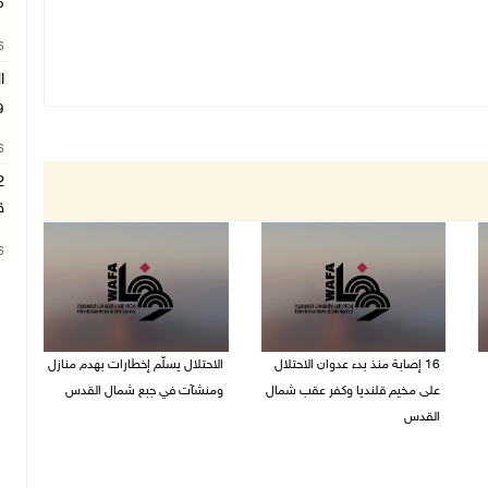
م
26
ا
و
26
ق
26
16 إصابة منذ بدء عدوان الاحتلال
الاحتلال يسلّم إخطارات بهدم منازل
على مخيم قلنديا وكفر عقب شمال
ومنشآت في جبع شمال القدس
القدس
06/08/2026 02:02 م
06/08/2026 04:26 م