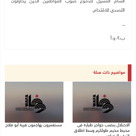
السام المسيل للدموع صوب المواطنين الذين يحاولون
التصدي للاقتحام
.
ــــ
ب.ا/ و.أ
مواضيع ذات صلة
الاحتلال ينصب حواجز طيارة في
مستعمرون يهاجمون قرية أبو فلاح
محيط مخيم طولكرم وسط اطلاق
08/08/2026 07:07 م