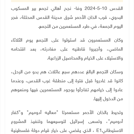
القدس 10-5-2024 وفا- نجح أهالي تجمع بير المسكوب
البدوي، قرب الخان الأحمر شرق مدينة القدس المحتلة، فجر
اليوم الجمعة، في طرد المستعمرين من التجمع.
وكان المستعمرون قد استولوا على التجمع يوم الثلاثاء
الماضي، وأجبروا قاطنيه على مغادرته، بعد اقتحامه
والاستيلاء على الخيام والمحاصيل الزراعية.
وسكان التجمع البالغ عددهم سبع عائلات هم بدو من الرحل،
كانوا قد غادروا قبل فترة إلى منطقة غرب القدس، وعندما
عادوا إلى خيامهم تفاجأوا بوجود المستعمرين فيها ومنعوهم
من الدخول إليها
.
وتحيط بالخان الأحمر مستعمرتا "معاليه أدوميم" و"كفار
أدوميم"، وتسعى إسرائيل لتوسيعهما وتنفيذ المشروع
الاستيطاني
E1
، الذي يقضي على خيار قيام دولة فلسطينية