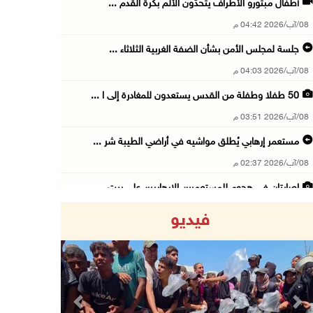
أطفال مبتورو الأطراف يتحدّون الألم بكرة القدم ...
08/آب/2026 04:42 م
جلسة لمجلس الأمن بشأن الضفة الغربية الثلاثاء ...
08/آب/2026 04:03 م
50 طفلا وطفلة من القدس يستعدون للمغادرة إلى ا ...
08/آب/2026 03:51 م
مستعمر إرهابي يُطلق مواشيه في أراضي الطيبة شر ...
08/آب/2026 02:37 م
إصابتان في هجوم للمستعمرين الإرهابيين على بيت ...
08/آب/2026 02:26 م
فيديو
الرئيس يستقبل مجلس بلدية بيت لحم ويؤكد النهوض ...
08/آب/2026 02:11 م
عبوات المعلبات الفارغة لزراعة الأشتال في غزة
08/آب/2026 12:53 م
Previous
Next