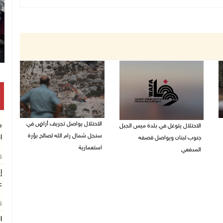
الاحتلال يواصل تجريف أراضٍ في
م
الاحتلال يتوغل في بلدة ميس الجبل
سنجل شمال رام الله لصالح بؤرة
ا
جنوب لبنان ويواصل قصفه
استعمارية
المدفعي
26
08/08/2026 11:35 ص
08/08/2026 12:39 م
إ
ع
26
ا