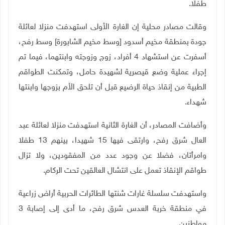
طفلا.
وقالت مصادر محلية إن الغارة الأولى استهدفت منزلا لعائلة
جودة بمنطقة مخيم أسدود [وسط مخيم الشابورة] وسط رفح،
أسفرت عن استشهاد 4 أفراد، زوج وزوجته وابنتهما، فيما تم
إجراء عملية وضع قيصرية لشهيدة حامل، وتمكنت الطواقم
الطبية من إنقاذ حياة الرضيع قبل أن تلحق الأم بزوجها وابنتها
شهداء.
وأضافت المصادر، أن الغارة الثانية استهدفت منزلا لعائلة عبد
العال شرق رفح، وارتقى فيها 15 شهيدا، بينهم 13 طفلا
وامرأتان، فضلا عن وجود عدد من المفقودين، ولا تزال
طواقم الإنقاذ تعمل على انتشال العالقين تحت الركام
.
واستهدفت سلسلة غارات شنتها الطائرات الحربية أراض زراعية
في منطقة خربة العدس شرق رفح، ما أدى إلى إصابة 3
مواطنين
.