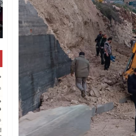
تكريم
م
26
م
و
26
إ