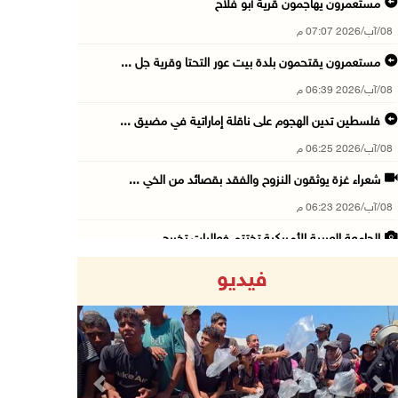
مستعمرون يهاجمون قرية أبو فلاح
08/آب/2026 07:07 م
مستعمرون يقتحمون بلدة بيت عور التحتا وقرية جل ...
08/آب/2026 06:39 م
فلسطين تدين الهجوم على ناقلة إماراتية في مضيق ...
08/آب/2026 06:25 م
شعراء غزة يوثقون النزوح والفقد بقصائد من الخي ...
08/آب/2026 06:23 م
الجامعة العربية الأمريكية تختتم فعاليات تخريج ...
08/آب/2026 06:20 م
فيديو
إصابات بالاختناق خلال اقتحام الاحتلال قرية ال ...
08/آب/2026 05:52 م
الحايك: نقود جهودا وطنية لحماية المواقع الأثر ...
08/آب/2026 04:50 م
Previous
Next