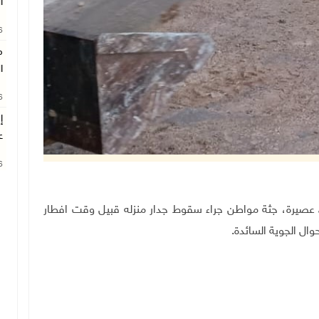
ا
26
م
ا
26
إ
ع
26
 دفاع مدني عصيرة، جثة مواطن جراء سقوط جدار منزله قبيل وقت افطار
وال الجوية السائدة.