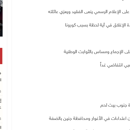
ى الإعلام الرسمي ينعى الفقيد ويعزي عائلته
ى الإجماع ومساس بالثوابت الوطنية
عبي انتفاضي غداً
م
ا
26
إ
ع
اعتداءات في الأغوار ومحافظة جنين بالضفة
26
ا