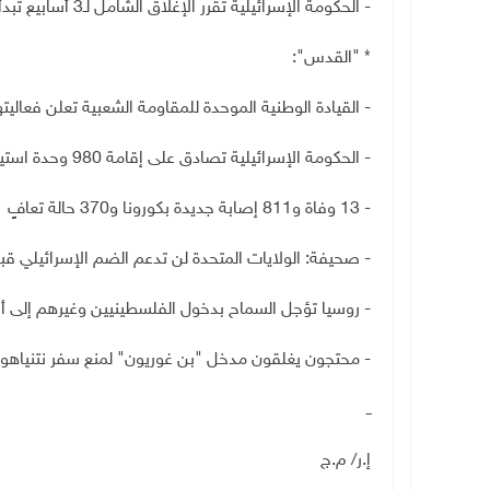
- الحكومة الإسرائيلية تقرر الإغلاق الشامل لـ3 أسابيع تبدأ الجمعة لمواجهة انتشار "كورونا"
* "القدس":
- القيادة الوطنية الموحدة للمقاومة الشعبية تعلن فعالي
- الحكومة الإسرائيلية تصادق على إقامة 980 وحدة استيطانية جديدة جنوب بيت لحم
- 13 وفاة و811 إصابة جديدة بكورونا و370 حالة تعافٍ
- صحيفة: الولايات المتحدة لن تدعم الضم الإسرائيلي قبل 24
- روسيا تؤجل السماح بدخول الفلسطينيين وغيرهم إلى أر
- محتجون يغلقون مدخل "بن غوريون" لمنع سفر نتنياهو
ــ
إ.ر/ م.ج