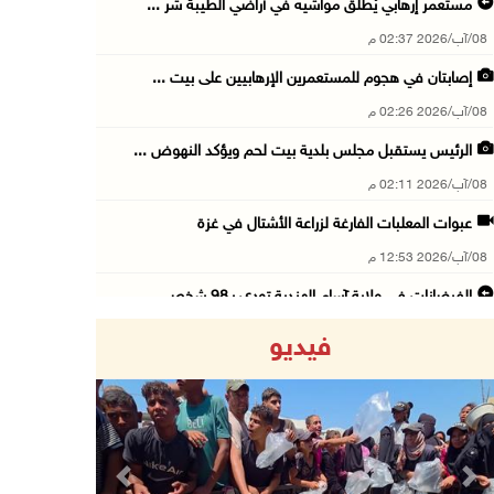
مستعمر إرهابي يُطلق مواشيه في أراضي الطيبة شر ...
08/آب/2026 02:37 م
إصابتان في هجوم للمستعمرين الإرهابيين على بيت ...
08/آب/2026 02:26 م
الرئيس يستقبل مجلس بلدية بيت لحم ويؤكد النهوض ...
08/آب/2026 02:11 م
عبوات المعلبات الفارغة لزراعة الأشتال في غزة
08/آب/2026 12:53 م
الفيضانات في ولاية آسام الهندية تودي بـ98 شخص ...
08/آب/2026 12:42 م
فيديو
الاحتلال يتوغل في بلدة ميس الجبل جنوب لبنان و ...
08/آب/2026 12:39 م
سلطة المياه تطلق مشروعا وطنيا يقود التحول نحو ...
08/آب/2026 12:30 م
Previous
Next