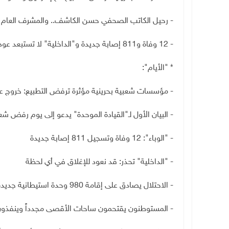
- رحيل الكاتب الصحفي حسن الكاشف.. والمشرف العام عل
- 12 وفاة و811 إصابة جديدة و"الداخلية" لا تستبعد عودة الإغلاق في أية لحظة بسبب كورونا
* "الأيام":
- مؤسسات شعبية بحرينية مؤثرة ترفض التطبيع: خروج عل
- البيان الأول لـ"القيادة الموحدة" يدعو إلى يوم رفض ش
- "الوباء": 12 وفاة وتسجيل 811 إصابة جديدة
- "الداخلية" تحذر: قد نعود للإغلاق في أي لحظة
- الاحتلال يصادق على إقامة 980 وحدة استيطانية جديدة جنوب بيت لحم
- المستوطنون يقتحمون ساحات الأقصى مجدداً وينفذون 