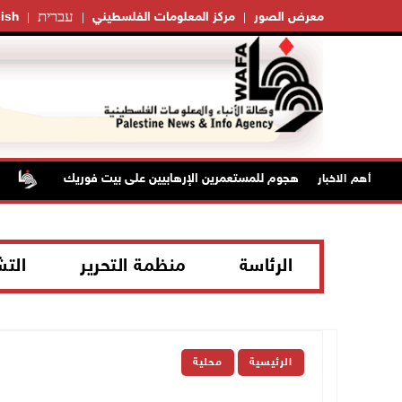
עברית
معرض الصور
مركز المعلومات الفلسطيني
ish
إصابتان في هجوم للمستعمرين الإرهابيين على بيت فوريك
مس
أهم الاخبار
الرئاسة
منظمة التحرير
الت
الرئيسية
محلية