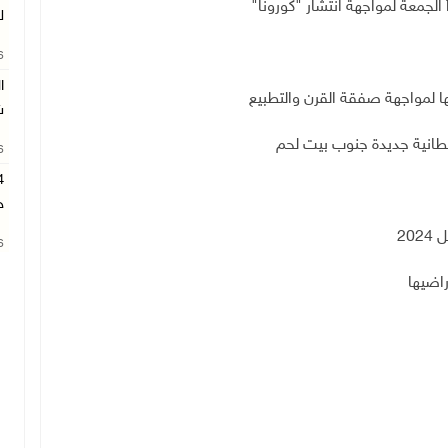
ل
26
ا
تها لمواجهة صفقة القرن والتطبيع
ش
26
ح
20
26
اضيها