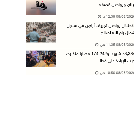
بنان ويواصل قصفه
قوات الاحتلال تجري تحقيقات ميدانية مع عشرات ا ...
08/08/20 12:39 م
08/آب/2026 10:18 ص
لاحتلال يواصل تجريف أراضٍ في سنجل
تقرير: خطاب الكراهية والتحريض يتصاعد في أوساط ...
مال رام الله لصالح
08/آب/2026 10:10 ص
08/08/20 11:35 ص
الاحتلال ينصب حاجزا عسكريا في نعلين غرب رام ا ...
73,384 شهيدا و174,242 مصابا منذ بدء
08/آب/2026 09:38 ص
رب الإبادة على قطا
3 إصابات برصاص الاحتلال شمال خان يونس
08/08/20 10:50 ص
08/آب/2026 09:09 ص
ارتفاع أسعار النفط
08/آب/2026 08:23 ص
أبرز عناوين الصحف الفلسطينية
08/آب/2026 08:21 ص
حالة الطقس: ارتفاع طفيف وموجة حر شديدة اعتبار ...