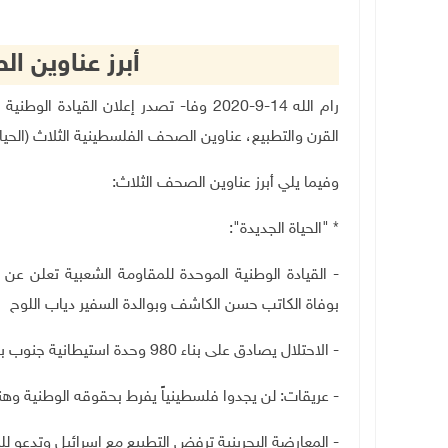
أبرز عناوين 
رام الله 14-9-2020 وفا- تصدر إعلان الق
القرن والتطبيع، عناوين الصحف الفلسطينية الثلاث (الحياة 
وفيما يلي أبرز عناوين الصحف الثلاث:
* "الحياة الجديدة":
- القيادة الوطنية الموحدة للمقاومة الشعبية تعلن عن 
بوفاة الكاتب حسن الكاشف وبوالدة السفير دياب اللوح
- الاحتلال يصادق على بناء 980 وحدة استيطانية جنوب بيت لحم
- عريقات: لن يجدوا فلسطينياً يفرط بحقوقه الوطنية وه
- المعارضة البحرينية ترفض التطبيع مع إسرائيل وتدعو ل