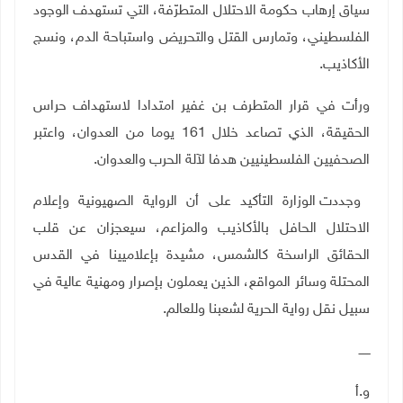
سياق إرهاب حكومة الاحتلال المتطرّفة، التي تستهدف الوجود
الفلسطيني، وتمارس القتل والتحريض واستباحة الدم، ونسج
الأكاذيب
.
ورأت في قرار المتطرف بن غفير امتدادا لاستهداف حراس
الحقيقة، الذي تصاعد خلال 161 يوما من العدوان، واعتبر
الصحفيين الفلسطينيين هدفا لآلة الحرب والعدوان
.
وجددت الوزارة التأكيد على أن الرواية الصهيونية وإعلام
الاحتلال الحافل بالأكاذيب والمزاعم، سيعجزان عن قلب
الحقائق الراسخة كالشمس، مشيدة بإعلاميينا في القدس
المحتلة وسائر المواقع، الذين يعملون بإصرار ومهنية عالية في
سبيل نقل رواية الحرية لشعبنا وللعالم.
ــــــ
و.أ