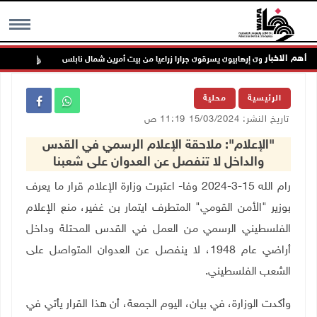
أهم الاخبار
مستعمرون إرهابيون يسرقون جرارا زراعيا من بيت أمرين شمال نابلس
مستع
MENU
الرئيسية
محلية
تاريخ النشر: 15/03/2024 11:19 ص
"الإعلام": ملاحقة الإعلام الرسمي في القدس
والداخل لا تنفصل عن العدوان على شعبنا
رام الله 15-3-2024 وفا- اعتبرت وزارة الإعلام قرار ما يعرف
بوزير "الأمن القومي" المتطرف ايتمار بن غفير، منع الإعلام
الفلسطيني الرسمي من العمل في القدس المحتلة وداخل
أراضي عام 1948، لا ينفصل عن العدوان المتواصل على
الشعب الفلسطيني.
وأكدت الوزارة، في بيان، اليوم الجمعة، أن هذا القرار يأتي في