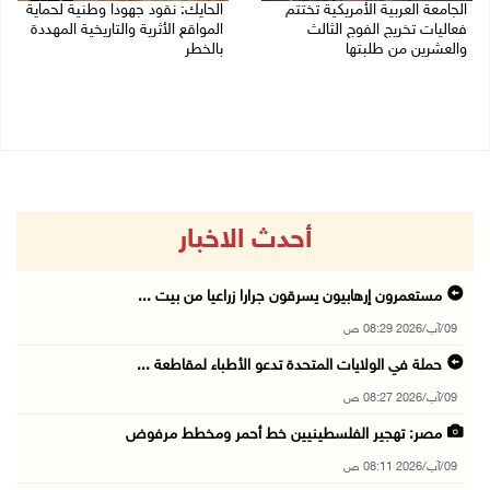
الجامعة العربية الأمريكية تختتم
الحايك: نقود جهودا وطنية لحماية
فعاليات تخريج الفوج الثالث
المواقع الأثرية والتاريخية المهددة
والعشرين من طلبتها
بالخطر
08/08/2026 06:20 م
08/08/2026 04:50 م
أحدث الاخبار
مستعمرون إرهابيون يسرقون جرارا زراعيا من بيت ...
09/آب/2026 08:29 ص
حملة في الولايات المتحدة تدعو الأطباء لمقاطعة ...
09/آب/2026 08:27 ص
مصر: تهجير الفلسطينيين خط أحمر ومخطط مرفوض
09/آب/2026 08:11 ص