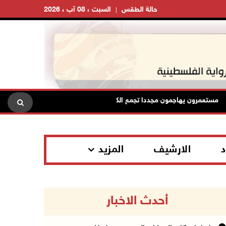
حالة الطقس
السبت ، 08 آب ، 2026
ستعمرون يهاجمون مجددا تجمع الكعابنة شرق الطيبة برام الله
الر
د
الارشيف
المزيد
أحدث الاخبار