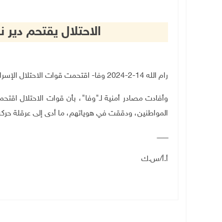
الاحتلال يقتحم دير 
رام الله 14-2-2024 وفا- اقتحمت قوات الاحتلال الإسرائيلي، اليوم الأربعاء، قرية دير نظام شمال غرب رام الله.
وأفادت مصادر أمنية لـ"وفا"، بأن قوات الاحتلال اقت
المواطنين، ودققت في هوياتهم، ما أدى إلى عرقلة حركة 
ـــــــــــ
أ.أ/س.ك