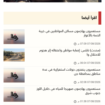
الرئاسة تدين الهجمات الصاروخية على المملكة ال ...
07/آب/2026 02:19 م
مستعمرون ينفذون جولات استفزازية في عدة مناطق ...
اقرأ أيضا
07/آب/2026 02:08 م
أمين عام الجامعة العربية يحذر من نهج إسرائيل ...
مستعمرون يهاجمون مساكن المواطنين في خربة
الحمة بالأغوار
07/آب/2026 01:41 م
07/08/2026 07:09 م
مستعمرون يهاجمون صهريجا للمياه في خلايل اللوز ...
(محدث) نابلس: إصابة مواطن واعتقاله إثر هجوم
07/آب/2026 01:38 م
للاحتلال وا
مستعمرون يهاجمون مجددا تجمع الكعابنة شرق الطي ...
07/08/2026 06:04 م
07/آب/2026 12:08 م
مستعمرون ينفذون جولات استفزازية في عدة
مناطق بمحافظة جن
أسعار النفط تواصل الصعود وسط مخاوف بشأن مستقب ...
07/آب/2026 10:25 ص
07/08/2026 02:08 م
مستعمرون يهاجمون صهريجا للمياه في خلايل اللوز
الذهب يتجه لأفضل أداء أسبوعي منذ كانون الثاني
جنوب شرق
07/آب/2026 10:12 ص
07/08/2026 01:38 م
قوات الاحتلال تنصب حاجزا عسكريا شرق بيت لحم