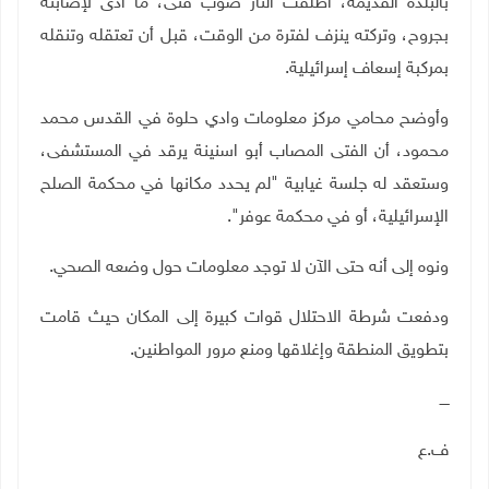
بالبلدة القديمة، أطلقت النار صوب فتى، ما أدى لإصابته
بجروح، وتركته ينزف لفترة من الوقت، قبل أن تعتقله وتنقله
بمركبة إسعاف إسرائيلية.
وأوضح محامي مركز معلومات وادي حلوة في القدس محمد
محمود، أن الفتى المصاب أبو اسنينة يرقد في المستشفى،
وستعقد له جلسة غيابية "لم يحدد مكانها في محكمة الصلح
الإسرائيلية، أو في محكمة عوفر".
ونوه إلى أنه حتى الآن لا توجد معلومات حول وضعه الصحي.
ودفعت شرطة الاحتلال قوات كبيرة إلى المكان حيث قامت
بتطويق المنطقة وإغلاقها ومنع مرور المواطنين.
ــــ
ف.ع