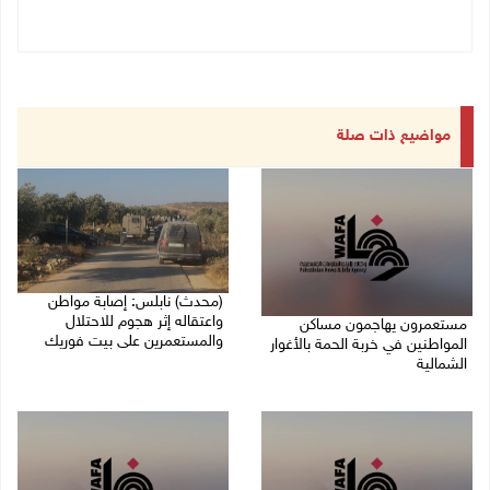
مواضيع ذات صلة
(محدث) نابلس: إصابة مواطن
واعتقاله إثر هجوم للاحتلال
مستعمرون يهاجمون مساكن
والمستعمرين على بيت فوريك
المواطنين في خربة الحمة بالأغوار
الشمالية
07/08/2026 06:04 م
07/08/2026 07:09 م