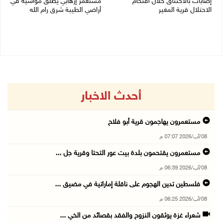
إصابات بالاختناق خلال اقتحام
مستعمر إرهابي يُطلق مواشيه في
الاحتلال قرية المغير
أراضي الطيبة شرق رام الله
08/08/2026 05:52 م
08/08/2026 02:37 م
أحدث الاخبار
مستعمرون يهاجمون قرية أبو فلاح
08/آب/2026 07:07 م
مستعمرون يقتحمون بلدة بيت عور التحتا وقرية جل ...
08/آب/2026 06:39 م
فلسطين تدين الهجوم على ناقلة إماراتية في مضيق ...
08/آب/2026 06:25 م
شعراء غزة يوثقون النزوح والفقد بقصائد من الخي ...