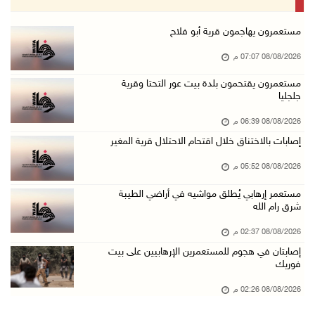
08/آب/2026 02:37 م
إصابتان في هجوم للمستعمرين الإرهابيين على بيت ...
مستعمرون يهاجمون قرية أبو فلاح
08/آب/2026 02:26 م
08/08/2026 07:07 م
الرئيس يستقبل مجلس بلدية بيت لحم ويؤكد النهوض ...
مستعمرون يقتحمون بلدة بيت عور التحتا وقرية
جلجليا
08/آب/2026 02:11 م
عبوات المعلبات الفارغة لزراعة الأشتال في غزة
08/08/2026 06:39 م
08/آب/2026 12:53 م
إصابات بالاختناق خلال اقتحام الاحتلال قرية المغير
الفيضانات في ولاية آسام الهندية تودي بـ98 شخص ...
08/08/2026 05:52 م
08/آب/2026 12:42 م
مستعمر إرهابي يُطلق مواشيه في أراضي الطيبة
شرق رام الله
الاحتلال يتوغل في بلدة ميس الجبل جنوب لبنان و ...
08/آب/2026 12:39 م
08/08/2026 02:37 م
إصابتان في هجوم للمستعمرين الإرهابيين على بيت
سلطة المياه تطلق مشروعا وطنيا يقود التحول نحو ...
فوريك
08/آب/2026 12:30 م
08/08/2026 02:26 م
الإعصار "دولفين" يضرب أوكيناوا باليابان والصي ...