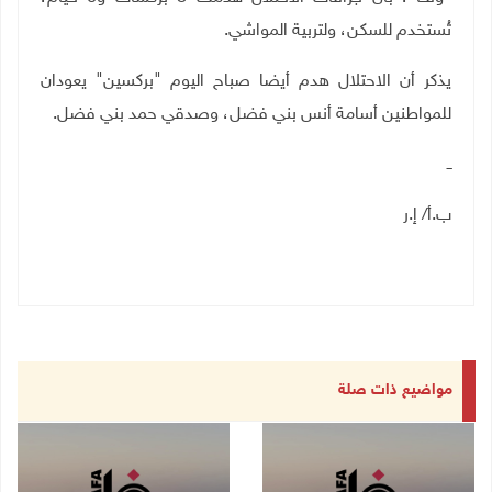
تُستخدم للسكن، ولتربية المواشي.
يذكر أن الاحتلال هدم أيضا صباح اليوم "بركسين" يعودان
للمواطنين أسامة أنس بني فضل، وصدقي حمد بني فضل.
ــ
ب.أ/ إ.ر
مواضيع ذات صلة