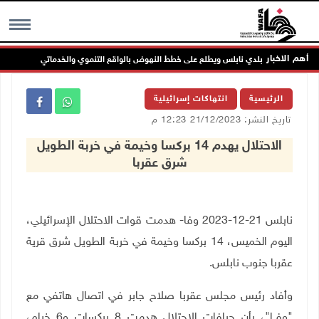
أهم الاخبار
أعضاء مجلس بلدي نابلس ويطلع على خطط النهوض بالواقع التنموي والخدماتي
MENU
الرئيسية
انتهاكات إسرائيلية
تاريخ النشر: 21/12/2023 12:23 م
الاحتلال يهدم 14 بركسا وخيمة في خربة الطويل
شرق عقربا
نابلس 21-12-2023 وفا- هدمت قوات الاحتلال الإسرائيلي،
اليوم الخميس، 14 بركسا وخيمة في خربة الطويل شرق قرية
عقربا جنوب نابلس
.
وأفاد رئيس مجلس عقربا صلاح جابر في اتصال هاتفي مع
"وفــا"، بأن جرافات الاحتلال هدمت 8 بركسات و6 خيام،