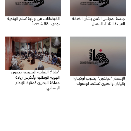
جلسة لمجلس الأمن بشأن الضفة
الفيضانات في ولاية آسام الهندية
الغربية الثلاثاء المقبل
تودي بـ98 شخصاً
08/08/2026 04:03 م
08/08/2026 12:42 م
"فانا": الثقافة البحرينية تـصون
الهوية الوطنية وتُـكرّس ريادة
الإعصار "دولفين" يضرب أوكيناوا
مملكة البحرين كمنارة للإبداع
باليابان والصين تستعد لوصوله
الإنساني
08/08/2026 12:08 م
08/08/2026 11:04 ص