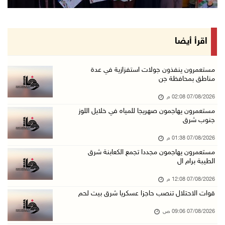
أسعار النفط تواصل الصعود وسط مخاوف بشأن مستقب ...
07/آب/2026 10:25 ص
الذهب يتجه لأفضل أداء أسبوعي منذ كانون الثاني
اقرأ أيضا
07/آب/2026 10:12 ص
قوات الاحتلال تنصب حاجزا عسكريا شرق بيت لحم
مستعمرون ينفذون جولات استفزازية في عدة
مناطق بمحافظة جن
07/آب/2026 09:06 ص
07/08/2026 02:08 م
مستعمرون بحماية قوات الاحتلال يقتحمون برك سلي ...
مستعمرون يهاجمون صهريجا للمياه في خلايل اللوز
07/آب/2026 08:39 ص
جنوب شرق
الاحتلال يقتحم بلدة طمون جنوب طوباس
07/08/2026 01:38 م
07/آب/2026 08:24 ص
مستعمرون يهاجمون مجددا تجمع الكعابنة شرق
الطيبة برام ال
محافظة القدس: انسحاب قوات الاحتلال من مخيم قل ...
07/آب/2026 08:23 ص
07/08/2026 12:08 م
قوات الاحتلال تنصب حاجزا عسكريا شرق بيت لحم
الطقس: أجواء صافية صيفية والحرارة حول معدلها ...
07/آب/2026 08:15 ص
07/08/2026 09:06 ص